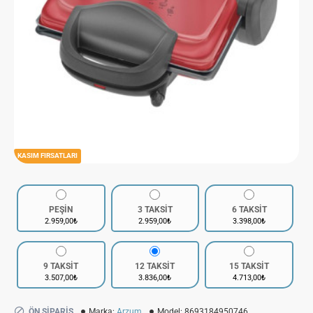
KASIM FIRSATLARI
PEŞİN
3 TAKSİT
6 TAKSİT
2.959,00₺
2.959,00₺
3.398,00₺
9 TAKSİT
12 TAKSİT
15 TAKSİT
3.507,00₺
3.836,00₺
4.713,00₺
ÖN SIPARIŞ
Marka:
Arzum
Model:
8693184950746