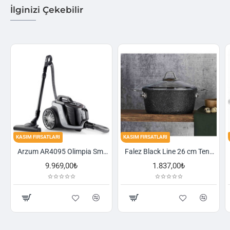
İlginizi Çekebilir
KASIM FIRSATLARI
KASIM FIRSATLARI
Arzum AR4095 Olimpia Smart Cyclone Filtreli Süpürge - Füme
Falez Black Line 26 cm Tencere
9.969,00₺
1.837,00₺