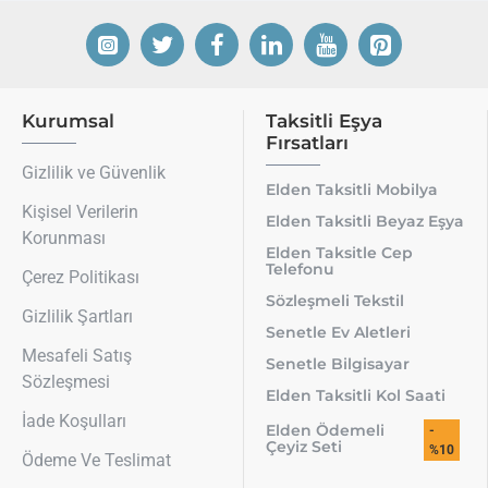
Kurumsal
Taksitli Eşya
Fırsatları
Gizlilik ve Güvenlik
Elden Taksitli Mobilya
Kişisel Verilerin
Elden Taksitli Beyaz Eşya
Korunması
Elden Taksitle Cep
Telefonu
Çerez Politikası
Sözleşmeli Tekstil
Gizlilik Şartları
Senetle Ev Aletleri
Mesafeli Satış
Senetle Bilgisayar
Sözleşmesi
Elden Taksitli Kol Saati
İade Koşulları
Elden Ödemeli
-
Çeyiz Seti
%10
Ödeme Ve Teslimat