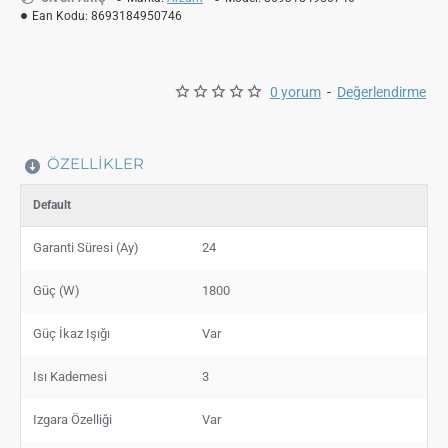
Ean Kodu:
8693184950746
0 yorum
-
Değerlendirme
ÖZELLIKLER
Default
Garanti Süresi (Ay)
24
Güç (W)
1800
Güç İkaz Işığı
Var
Isı Kademesi
3
Izgara Özelliği
Var