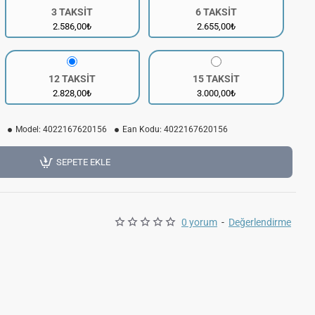
3 TAKSİT
6 TAKSİT
2.586,00₺
2.655,00₺
12 TAKSİT
15 TAKSİT
2.828,00₺
3.000,00₺
Model:
4022167620156
Ean Kodu:
4022167620156
SEPETE EKLE
0 yorum
-
Değerlendirme