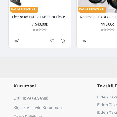
KASIM FIRSATLARI
KASIM FIRSATLARI
Electrolux EUFC81DB Ultra Flex 650 W Toz Torbasız Süpürge
7.543,00₺
998,00₺
Kurumsal
Taksitli 
Elden Taks
Gizlilik ve Güvenlik
Elden Taks
Kişisel Verilerin Korunması
Elden Taks