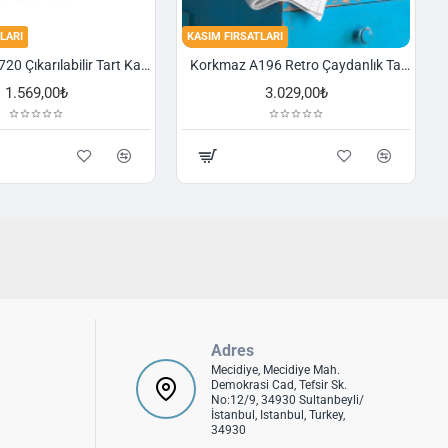
LARI
KASIM FIRSATLARI
Korkmaz A720 Çıkarılabilir Tart Kalıbı Granit 29,5 cm
Korkmaz A196 Retro Çaydanlık Takımı
1.569,00₺
3.029,00₺
Adres
Mecidiye, Mecidiye Mah.
Demokrasi Cad, Tefsir Sk.
No:12/9, 34930 Sultanbeyli/
İstanbul, Istanbul, Turkey,
34930