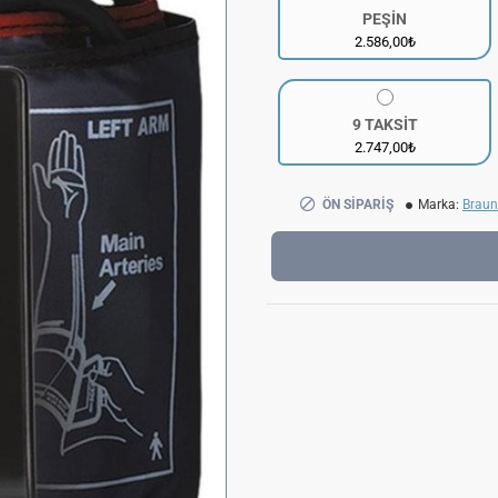
PEŞİN
2.586,00₺
9 TAKSİT
2.747,00₺
ÖN SIPARIŞ
Marka:
Braun