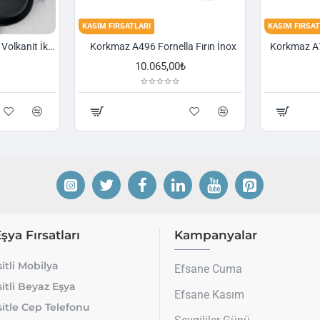
KASIM FIRSATLARI
KASIM FIRSAT
Korkmaz A1374 Gusto Volkanit İki Kulplu Oval Tava
Korkmaz A496 Fornella Fırın İnox
10.065,00₺
Eşya Fırsatları
Kampanyalar
itli Mobilya
Efsane Cuma
itli Beyaz Eşya
Efsane Kasım
itle Cep Telefonu