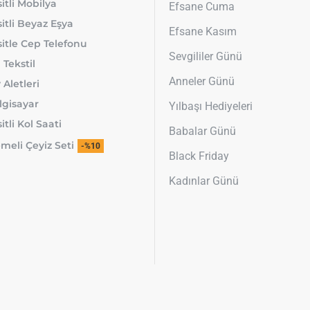
itli Mobilya
Efsane Cuma
itli Beyaz Eşya
Efsane Kasım
itle Cep Telefonu
Sevgililer Günü
 Tekstil
Anneler Günü
 Aletleri
lgisayar
Yılbaşı Hediyeleri
tli Kol Saati
Babalar Günü
meli Çeyiz Seti
-%10
Black Friday
Kadınlar Günü