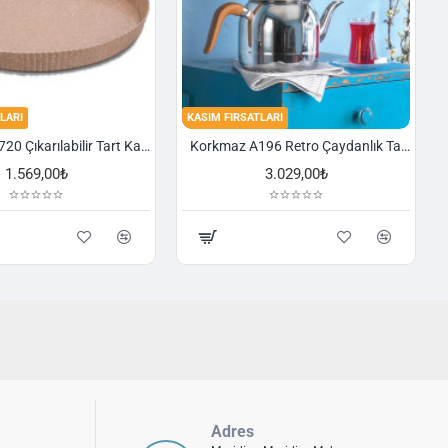
LARI
KASIM FIRSATLARI
Korkmaz A720 Çıkarılabilir Tart Kalıbı Granit 29,5 cm
Korkmaz A196 Retro Çaydanlık Takımı
1.569,00₺
3.029,00₺
Adres