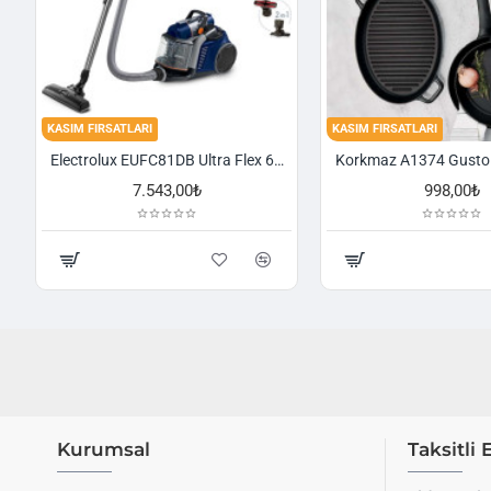
KASIM FIRSATLARI
KASIM FIRSATLARI
Electrolux EUFC81DB Ultra Flex 650 W Toz Torbasız Süpürge
7.543,00₺
998,00₺
Kurumsal
Taksitli 