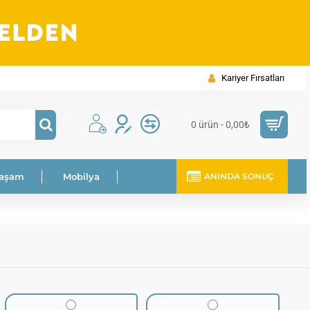
Kariyer Fırsatları
0 ürün - 0,00₺
Yaşam
Mobilya
ANINDA SONUÇ