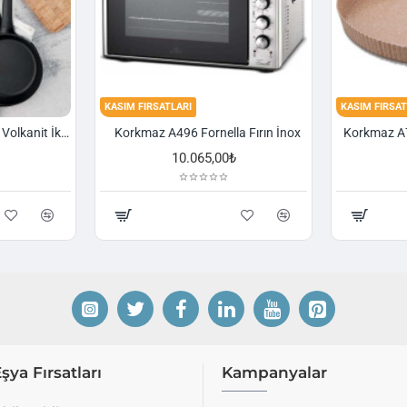
KASIM FIRSATLARI
KASIM FIRSAT
Korkmaz A1374 Gusto Volkanit İki Kulplu Oval Tava
Korkmaz A496 Fornella Fırın İnox
10.065,00₺
Eşya Fırsatları
Kampanyalar