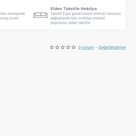
Elden Taksitle Mobilya
a'dan sözleşmeli
Taksitli Eşya güvencesiyle evinizin havasını
ontaj ücreti
değiştirecek tüm mobilya ürünleri
peşinatsız, elden taksitle .
0 yorum
-
Değerlendirme