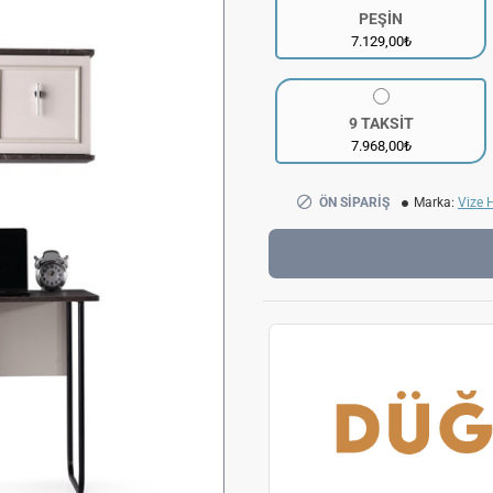
PEŞİN
7.129,00₺
9 TAKSİT
7.968,00₺
ÖN SIPARIŞ
Marka:
Vize 