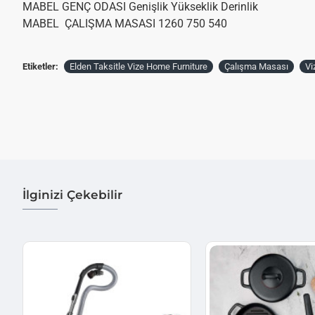
MABEL GENÇ ODASI Genişlik Yükseklik Derinlik
MABEL ÇALIŞMA MASASI 1260 750 540
Etiketler:
Elden Taksitle Vize Home Furniture
Çalışma Masası
Vi
İlginizi Çekebilir