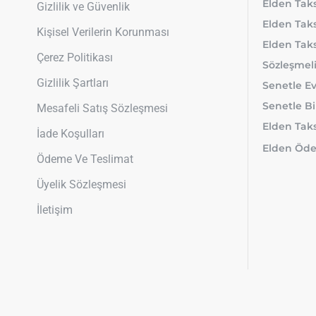
Elden Taks
Gizlilik ve Güvenlik
Elden Taks
Kişisel Verilerin Korunması
Elden Taks
Çerez Politikası
Sözleşmeli
Gizlilik Şartları
Senetle Ev
Senetle Bi
Mesafeli Satış Sözleşmesi
Elden Taksi
İade Koşulları
Elden Öde
Ödeme Ve Teslimat
Üyelik Sözleşmesi
İletişim
Telif Hakkı © 2022, Taksitli Eşya .Com