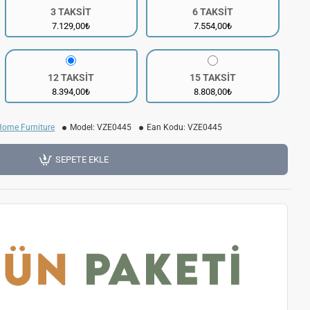
3 TAKSİT
6 TAKSİT
7.129,00₺
7.554,00₺
12 TAKSİT
15 TAKSİT
8.394,00₺
8.808,00₺
Home Furniture
Model:
VZE0445
Ean Kodu:
VZE0445
SEPETE EKLE