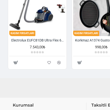
KASIM FIRSATLARI
KASIM FIRSATLARI
Electrolux EUFC81DB Ultra Flex 650 W Toz Torbasız Süpürge
7.543,00₺
998,00₺
Kurumsal
Taksitli 