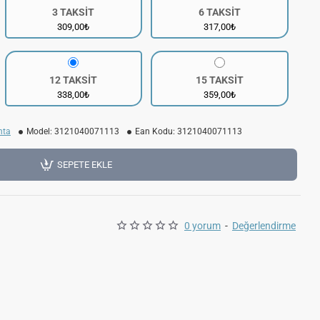
3 TAKSİT
6 TAKSİT
309,00₺
317,00₺
12 TAKSİT
15 TAKSİT
338,00₺
359,00₺
nta
Model:
3121040071113
Ean Kodu:
3121040071113
SEPETE EKLE
0 yorum
-
Değerlendirme