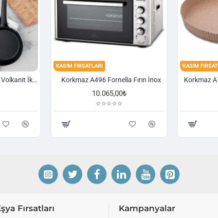
KASIM FIRSATLARI
KASIM FIRSAT
Korkmaz A1374 Gusto Volkanit İki Kulplu Oval Tava
Korkmaz A496 Fornella Fırın İnox
10.065,00₺
Eşya Fırsatları
Kampanyalar