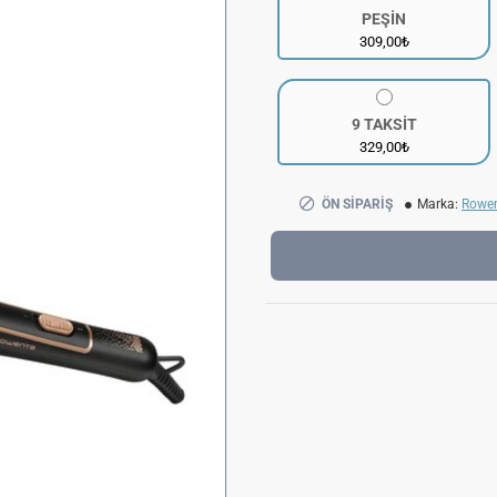
PEŞİN
309,00₺
9 TAKSİT
329,00₺
ÖN SIPARIŞ
Marka:
Rowe