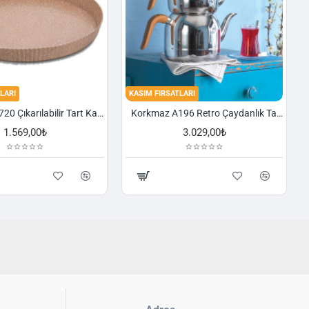
LARI
KASIM FIRSATLARI
Korkmaz A720 Çıkarılabilir Tart Kalıbı Granit 29,5 cm
Korkmaz A196 Retro Çaydanlık Takımı
1.569,00₺
3.029,00₺