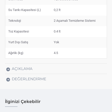
Su Tankı Kapasitesi (L)
0,2 lt
Teknoloji
2 Aşamalı Temizleme Sistemi
Toz Kapasitesi
0.4 lt
Yurt Dışı Satış
Yok
Ağırlık (kg)
4.5
AÇIKLAMA
DEĞERLENDIRME
İlginizi Çekebilir