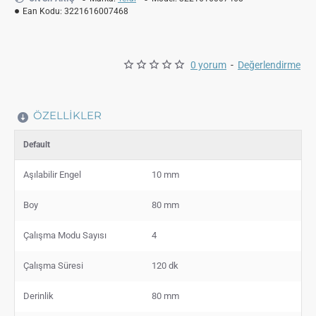
Ean Kodu:
3221616007468
0 yorum
-
Değerlendirme
ÖZELLIKLER
Default
Aşılabilir Engel
10 mm
Boy
80 mm
Çalışma Modu Sayısı
4
Çalışma Süresi
120 dk
Derinlik
80 mm