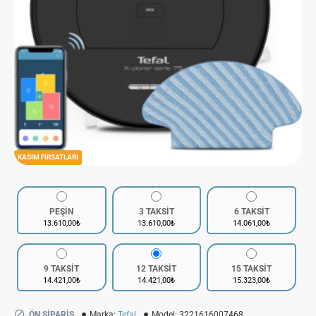
KASIM FIRSATLARI
PEŞİN
3 TAKSİT
6 TAKSİT
13.610,00₺
13.610,00₺
14.061,00₺
9 TAKSİT
12 TAKSİT
15 TAKSİT
14.421,00₺
14.421,00₺
15.323,00₺
ÖN SIPARIŞ
Marka:
Tefal
Model:
3221616007468