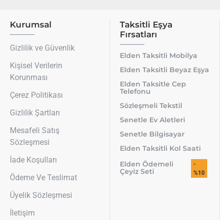
Kurumsal
Taksitli Eşya
Fırsatları
Gizlilik ve Güvenlik
Elden Taksitli Mobilya
Kişisel Verilerin
Elden Taksitli Beyaz Eşya
Korunması
Elden Taksitle Cep
Telefonu
Çerez Politikası
Sözleşmeli Tekstil
Gizlilik Şartları
Senetle Ev Aletleri
Mesafeli Satış
Senetle Bilgisayar
Sözleşmesi
Elden Taksitli Kol Saati
İade Koşulları
Elden Ödemeli
-
Çeyiz Seti
%10
Ödeme Ve Teslimat
Üyelik Sözleşmesi
İletişim