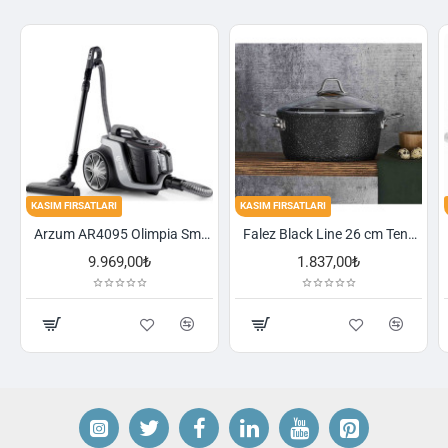
KASIM FIRSATLARI
KASIM FIRSATLARI
Arzum AR4095 Olimpia Smart Cyclone Filtreli Süpürge - Füme
Falez Black Line 26 cm Tencere
Schafer Cookhaus 6 Parça Çelik Sahan Seti-Gümüş
1.837,00₺
2.521,00₺