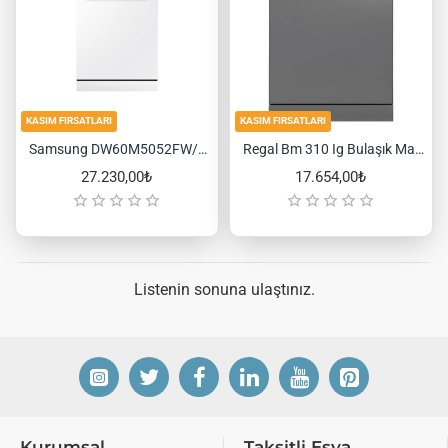
KASIM FIRSATLARI
KASIM FIRSATLARI
Samsung DW60M5052FW/TR 5 Programlı Bulaşık Makinesi
Regal Bm 310 Ig Bulaşık Makinesi
27.230,00₺
17.654,00₺
Listenin sonuna ulaştınız.
Kurumsal
Taksitli Eşya