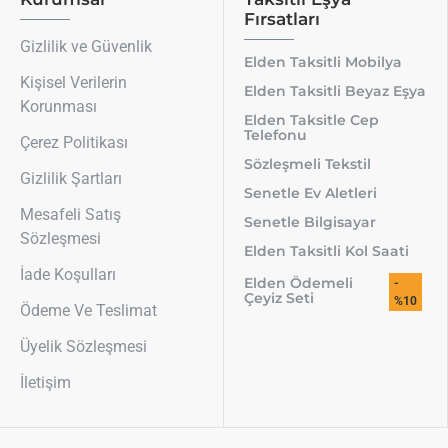
Fırsatları
Gizlilik ve Güvenlik
Elden Taksitli Mobilya
Kişisel Verilerin
Elden Taksitli Beyaz Eşya
Korunması
Elden Taksitle Cep
Telefonu
Çerez Politikası
Sözleşmeli Tekstil
Gizlilik Şartları
Senetle Ev Aletleri
Mesafeli Satış
Senetle Bilgisayar
Sözleşmesi
Elden Taksitli Kol Saati
İade Koşulları
Elden Ödemeli
-
Çeyiz Seti
%10
Ödeme Ve Teslimat
Üyelik Sözleşmesi
İletişim