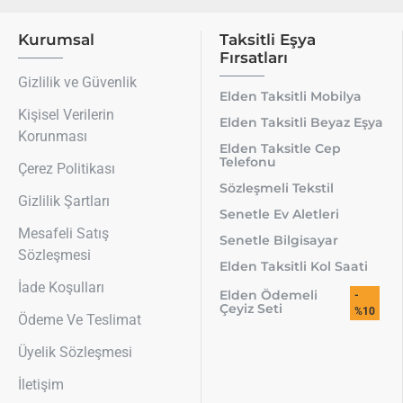
Kurumsal
Taksitli Eşya
Fırsatları
Gizlilik ve Güvenlik
Elden Taksitli Mobilya
Kişisel Verilerin
Elden Taksitli Beyaz Eşya
Korunması
Elden Taksitle Cep
Telefonu
Çerez Politikası
Sözleşmeli Tekstil
Gizlilik Şartları
Senetle Ev Aletleri
Mesafeli Satış
Senetle Bilgisayar
Sözleşmesi
Elden Taksitli Kol Saati
İade Koşulları
Elden Ödemeli
-
Çeyiz Seti
%10
Ödeme Ve Teslimat
Üyelik Sözleşmesi
İletişim