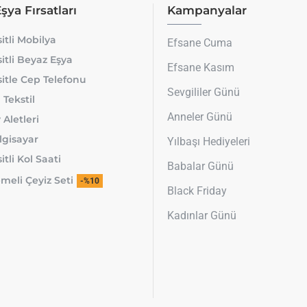
Eşya Fırsatları
Kampanyalar
itli Mobilya
Efsane Cuma
itli Beyaz Eşya
Efsane Kasım
itle Cep Telefonu
Sevgililer Günü
 Tekstil
Anneler Günü
 Aletleri
lgisayar
Yılbaşı Hediyeleri
tli Kol Saati
Babalar Günü
meli Çeyiz Seti
-%10
Black Friday
Kadınlar Günü