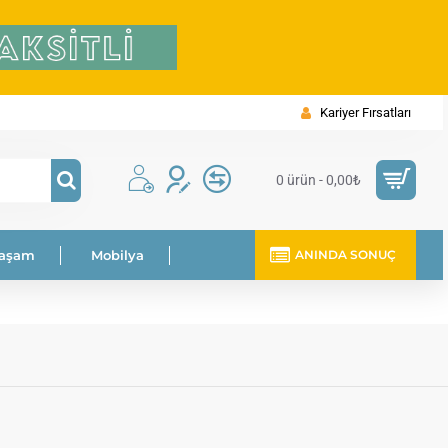
Kariyer Fırsatları
0 ürün - 0,00₺
Yaşam
Mobilya
ANINDA SONUÇ