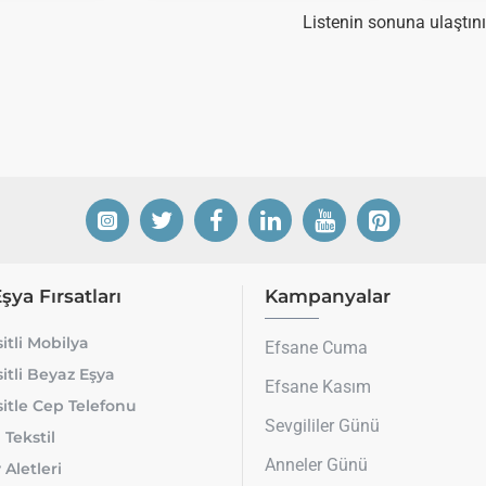
Listenin sonuna ulaştını
Eşya Fırsatları
Kampanyalar
itli Mobilya
Efsane Cuma
itli Beyaz Eşya
Efsane Kasım
itle Cep Telefonu
Sevgililer Günü
 Tekstil
Anneler Günü
 Aletleri