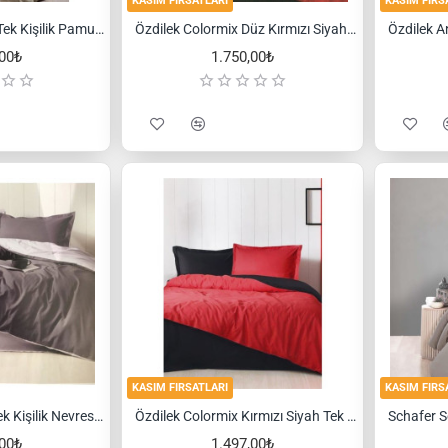
KASIM FIRSATLARI
KASIM FIRS
Özdilek Antico Bej Tek Kişilik Pamuklu Nevresim Takımı
Özdilek Colormix Düz Kırmızı Siyah Çift Kişilik Nevresim Takımı
,00₺
1.750,00₺
KASIM FIRSATLARI
KASIM FIRS
Özdilek Colormix Tek Kişilik Nevresim Takımı Antrasit Gri
Özdilek Colormix Kırmızı Siyah Tek Kişilik Nevresim Takım
,00₺
1.497,00₺