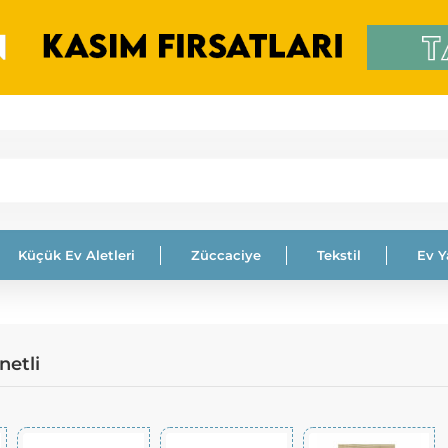
Küçük Ev Aletleri
Züccaciye
Tekstil
Ev 
netli