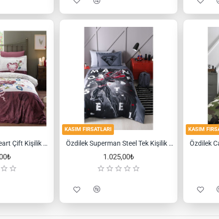
KASIM FIRSATLARI
KASIM FIRS
Özdilek Mother's Heart Çift Kişilik Nevresim Takımı
Özdilek Superman Steel Tek Kişilik Lisanslı Çocuk Nevresim Takımı
,00₺
1.025,00₺