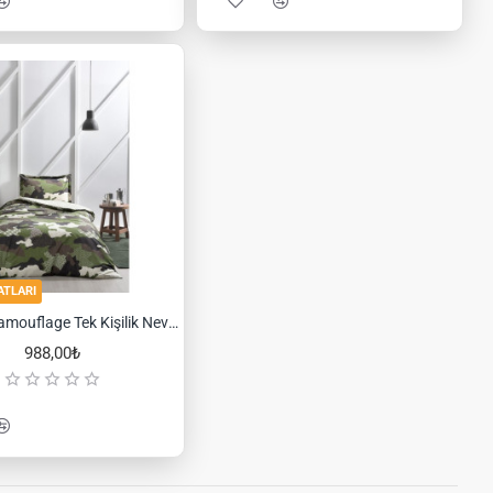
ATLARI
Özdilek Camouflage Tek Kişilik Nevresim Takımı
988,00₺