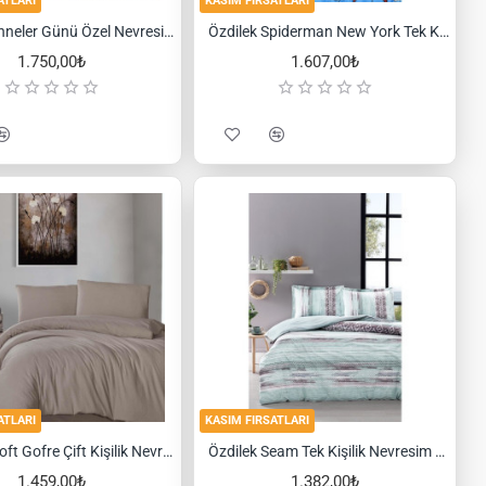
ATLARI
KASIM FIRSATLARI
Özdilek Anneler Günü Özel Nevresim Takımı Mother's Love
Özdilek Spiderman New York Tek Kişilik Disney Lisanslı Lastikli Fitted Çarşaf Çocuk Nevresim Takımı
1.750,00₺
1.607,00₺
ATLARI
KASIM FIRSATLARI
Schafer Soft Gofre Çift Kişilik Nevresim Tkm-4parça
Özdilek Seam Tek Kişilik Nevresim Takımı
1.459,00₺
1.382,00₺