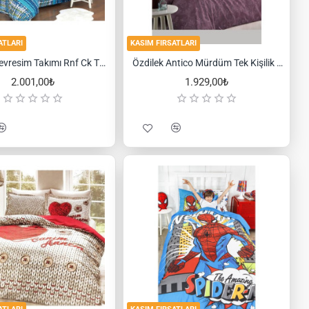
ATLARI
KASIM FIRSATLARI
Özdilek Nevresim Takımı Rnf Ck Tweed Turkuaz
Özdilek Antico Mürdüm Tek Kişilik Pamuklu Nevresim Takımı
2.001,00₺
1.929,00₺