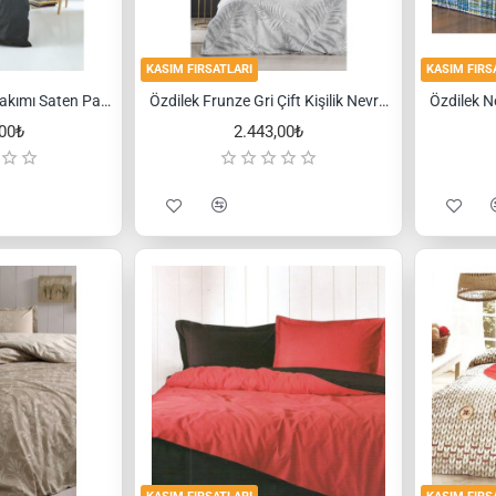
KASIM FIRSATLARI
KASIM FIRS
Özdilek Nevresim Takımı Saten Pamuk Çift Kişilik Antrazıt
Özdilek Frunze Gri Çift Kişilik Nevresim Takımı
,00₺
2.443,00₺