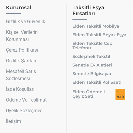
Kurumsal
Taksitli Eşya
Fırsatları
Gizlilik ve Güvenlik
Elden Taksitli Mobilya
Kişisel Verilerin
Elden Taksitli Beyaz Eşya
Korunması
Elden Taksitle Cep
Telefonu
Çerez Politikası
Sözleşmeli Tekstil
Gizlilik Şartları
Senetle Ev Aletleri
Mesafeli Satış
Senetle Bilgisayar
Sözleşmesi
Elden Taksitli Kol Saati
İade Koşulları
Elden Ödemeli
-
Çeyiz Seti
%10
Ödeme Ve Teslimat
Üyelik Sözleşmesi
İletişim