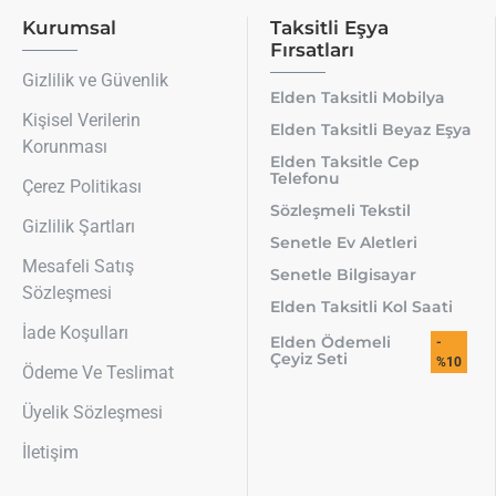
Kurumsal
Taksitli Eşya
Fırsatları
Gizlilik ve Güvenlik
Elden Taksitli Mobilya
Kişisel Verilerin
Elden Taksitli Beyaz Eşya
Korunması
Elden Taksitle Cep
Telefonu
Çerez Politikası
Sözleşmeli Tekstil
Gizlilik Şartları
Senetle Ev Aletleri
Mesafeli Satış
Senetle Bilgisayar
Sözleşmesi
Elden Taksitli Kol Saati
İade Koşulları
Elden Ödemeli
-
Çeyiz Seti
%10
Ödeme Ve Teslimat
Üyelik Sözleşmesi
İletişim