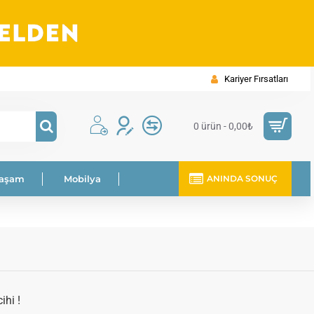
Kariyer Fırsatları
0 ürün - 0,00₺
Yaşam
Mobilya
ANINDA SONUÇ
ihi !