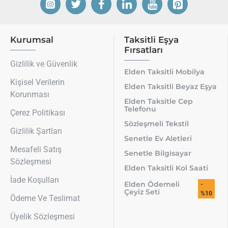
Kurumsal
Taksitli Eşya
Fırsatları
Gizlilik ve Güvenlik
Elden Taksitli Mobilya
Kişisel Verilerin
Elden Taksitli Beyaz Eşya
Korunması
Elden Taksitle Cep
Telefonu
Çerez Politikası
Sözleşmeli Tekstil
Gizlilik Şartları
Senetle Ev Aletleri
Mesafeli Satış
Senetle Bilgisayar
Sözleşmesi
Elden Taksitli Kol Saati
İade Koşulları
Elden Ödemeli
-
Çeyiz Seti
%10
Ödeme Ve Teslimat
Üyelik Sözleşmesi