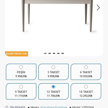
KASIM FIRSATLARI
PEŞİN
3 TAKSİT
6 TAKSİT
9.958,00₺
9.958,00₺
10.533,00₺
9 TAKSİT
12 TAKSİT
15 TAKSİT
11.119,00₺
11.706,00₺
12.292,00₺
ÖN SIPARIŞ
Marka:
Vize Home Furniture
Model:
VZE0304