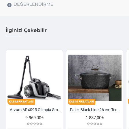
DEĞERLENDIRME
İlginizi Çekebilir
KASIM FIRSATLARI
KASIM FIRSATLARI
Arzum AR4095 Olimpia Smart Cyclone Filtreli Süpürge - Füme
Falez Black Line 26 cm Tencere
9.969,00₺
1.837,00₺