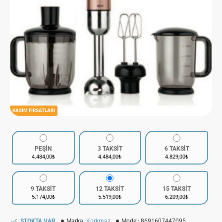
KASIM FIRSATLARI
PEŞİN
3 TAKSİT
6 TAKSİT
4.484,00₺
4.484,00₺
4.829,00₺
9 TAKSİT
12 TAKSİT
15 TAKSİT
5.174,00₺
5.519,00₺
6.209,00₺
STOKTA VAR
Marka:
Korkmaz
Model:
8691607447095