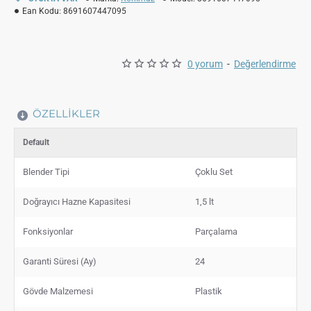
Ean Kodu:
8691607447095
0 yorum
-
Değerlendirme
ÖZELLIKLER
Default
Blender Tipi
Çoklu Set
Doğrayıcı Hazne Kapasitesi
1,5 lt
Fonksiyonlar
Parçalama
Garanti Süresi (Ay)
24
Gövde Malzemesi
Plastik