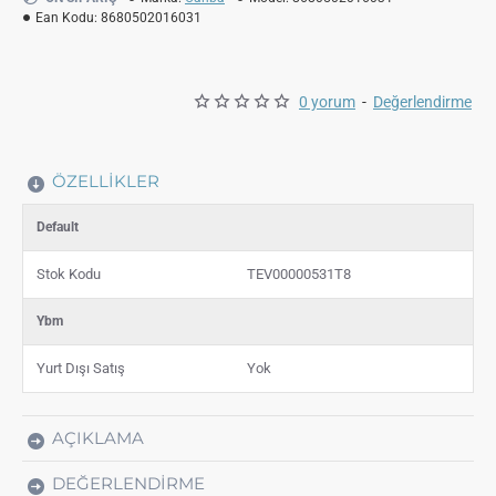
Ean Kodu:
8680502016031
0 yorum
-
Değerlendirme
ÖZELLIKLER
Default
Stok Kodu
TEV00000531T8
Ybm
Yurt Dışı Satış
Yok
AÇIKLAMA
DEĞERLENDIRME