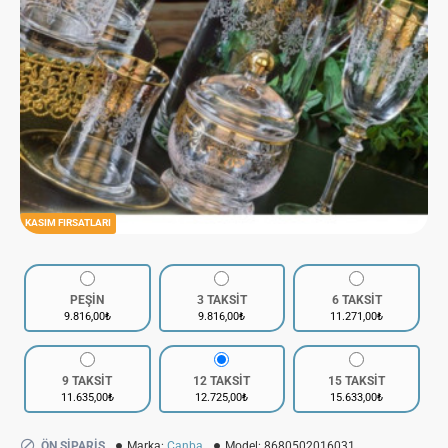
KASIM FIRSATLARI
PEŞİN
3 TAKSİT
6 TAKSİT
9.816,00₺
9.816,00₺
11.271,00₺
9 TAKSİT
12 TAKSİT
15 TAKSİT
11.635,00₺
12.725,00₺
15.633,00₺
ÖN SIPARIŞ
Marka:
Canba
Model:
8680502016031