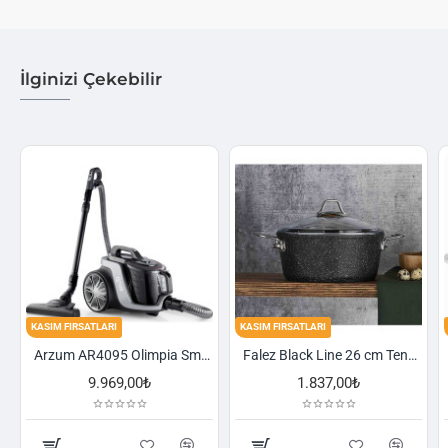
İlginizi Çekebilir
ASIM FIRSATLARI
KASIM FIRSATLARI
KASIM F
Arzum AR4095 Olimpia Smart Cyclone Filtreli Süpürge - Füme
Falez Black Line 26 cm Tencere
9.969,00₺
1.837,00₺