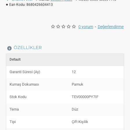
Ean Kodu:
8680426604413
0 yorum
-
Değerlendirme
ÖZELLIKLER
Default
Garanti Süresi (Ay)
12
Kumaş Dokuması
Pamuk
Stok Kodu
TEV00000PY7IF
Tema
Düz
Tipi
Çift Kişilik