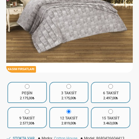
KASIM FIRSATLARI
PEŞİN
3 TAKSİT
6 TAKSİT
2.175,00₺
2.175,00₺
2.497,00₺
9 TAKSİT
12 TAKSİT
15 TAKSİT
2.577,00₺
2.819,00₺
3.463,00₺
STOKTA VAR
Marka:
Cotton House
Model:
8680426604413