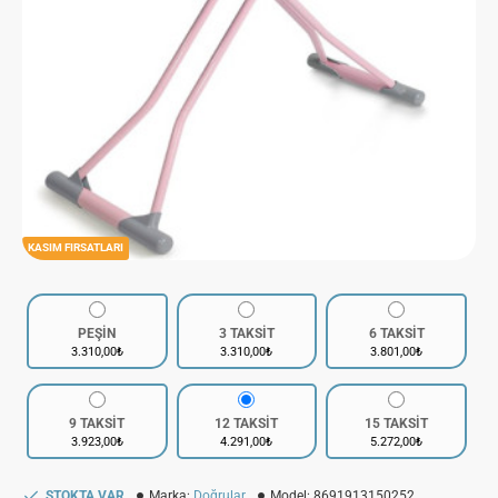
KASIM FIRSATLARI
PEŞİN
3 TAKSİT
6 TAKSİT
3.310,00₺
3.310,00₺
3.801,00₺
9 TAKSİT
12 TAKSİT
15 TAKSİT
3.923,00₺
4.291,00₺
5.272,00₺
STOKTA VAR
Marka:
Doğrular
Model:
8691913150252