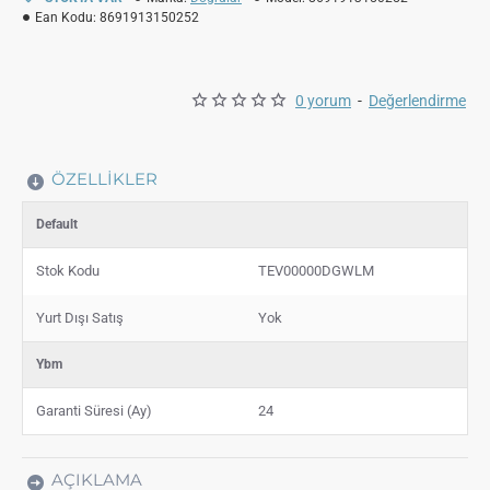
Ean Kodu:
8691913150252
0 yorum
-
Değerlendirme
ÖZELLIKLER
Default
Stok Kodu
TEV00000DGWLM
Yurt Dışı Satış
Yok
Ybm
Garanti Süresi (Ay)
24
AÇIKLAMA