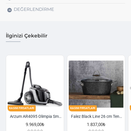
DEĞERLENDIRME
İlginizi Çekebilir
ASIM FIRSATLARI
KASIM FIRSATLARI
KASIM F
Arzum AR4095 Olimpia Smart Cyclone Filtreli Süpürge - Füme
Falez Black Line 26 cm Tencere
9.969,00₺
1.837,00₺