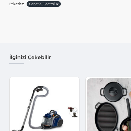
Etiketler:
Senetle Electrolux
İlginizi Çekebilir