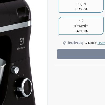
PEŞİN
8.150,00₺
9 TAKSİT
9.659,00₺
ÖN SIPARIŞ
Marka:
Electr