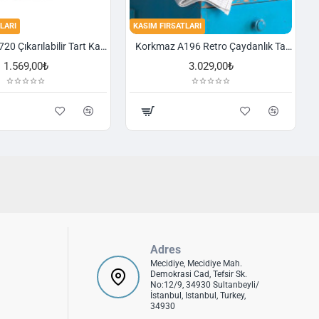
LARI
KASIM FIRSATLARI
Korkmaz A720 Çıkarılabilir Tart Kalıbı Granit 29,5 cm
Korkmaz A196 Retro Çaydanlık Takımı
1.569,00₺
3.029,00₺
Adres
Mecidiye, Mecidiye Mah.
Demokrasi Cad, Tefsir Sk.
No:12/9, 34930 Sultanbeyli/
İstanbul, Istanbul, Turkey,
34930