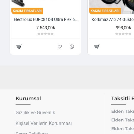
KASIM FIRSATLARI
KASIM FIRSATLARI
Electrolux EUFC81DB Ultra Flex 650 W Toz Torbasız Süpürge
7.543,00₺
998,00₺
Kurumsal
Taksitli 
Elden Taks
Gizlilik ve Güvenlik
Elden Taks
Kişisel Verilerin Korunması
Elden Taks