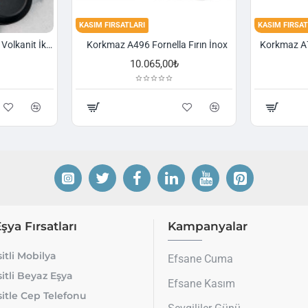
KASIM FIRSATLARI
KASIM FIRSAT
Korkmaz A1374 Gusto Volkanit İki Kulplu Oval Tava
Korkmaz A496 Fornella Fırın İnox
10.065,00₺
Eşya Fırsatları
Kampanyalar
itli Mobilya
Efsane Cuma
itli Beyaz Eşya
Efsane Kasım
itle Cep Telefonu