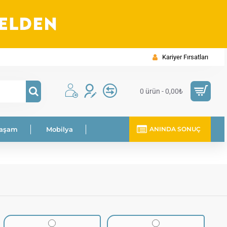
Kariyer Fırsatları
0 ürün - 0,00₺
Yaşam
Mobilya
ANINDA SONUÇ