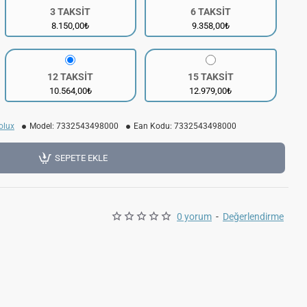
3 TAKSİT
6 TAKSİT
8.150,00₺
9.358,00₺
12 TAKSİT
15 TAKSİT
10.564,00₺
12.979,00₺
olux
Model:
7332543498000
Ean Kodu:
7332543498000
SEPETE EKLE
0 yorum
-
Değerlendirme