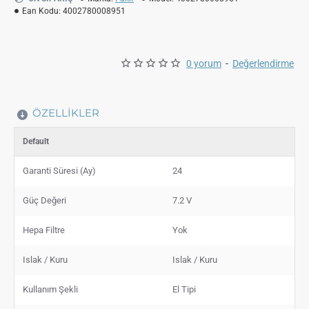
Ean Kodu:
4002780008951
0 yorum
-
Değerlendirme
ÖZELLIKLER
Default
Garanti Süresi (Ay)
24
Güç Değeri
7.2 V
Hepa Filtre
Yok
Islak / Kuru
Islak / Kuru
Kullanım Şekli
El Tipi