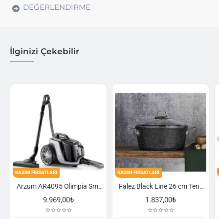
DEĞERLENDIRME
İlginizi Çekebilir
KASIM FIRSATLARI
KASIM FIRSATLARI
Arzum AR4095 Olimpia Smart Cyclone Filtreli Süpürge - Füme
Falez Black Line 26 cm Tencere
9.969,00₺
1.837,00₺