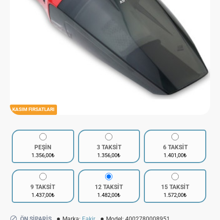
KASIM FIRSATLARI
PEŞİN
3 TAKSİT
6 TAKSİT
1.356,00₺
1.356,00₺
1.401,00₺
9 TAKSİT
12 TAKSİT
15 TAKSİT
1.437,00₺
1.482,00₺
1.572,00₺
ÖN SIPARIŞ
Marka:
Fakir
Model:
4002780008951