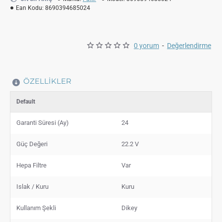
Ean Kodu:
8690394685024
0 yorum
-
Değerlendirme
ÖZELLIKLER
Default
Garanti Süresi (Ay)
24
Güç Değeri
22.2 V
Hepa Filtre
Var
Islak / Kuru
Kuru
Kullanım Şekli
Dikey