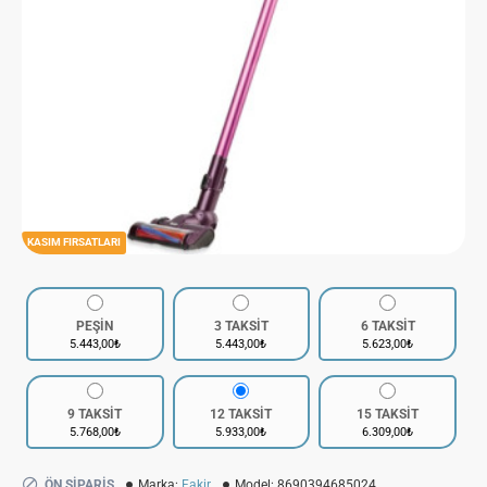
KASIM FIRSATLARI
PEŞİN
3 TAKSİT
6 TAKSİT
5.443,00₺
5.443,00₺
5.623,00₺
9 TAKSİT
12 TAKSİT
15 TAKSİT
5.768,00₺
5.933,00₺
6.309,00₺
ÖN SIPARIŞ
Marka:
Fakir
Model:
8690394685024