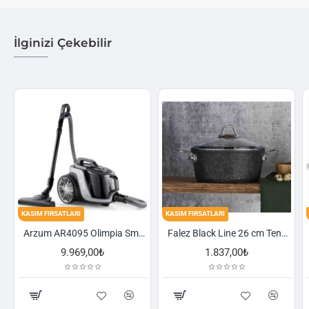
İlginizi Çekebilir
KASIM FIRSATLARI
KASIM FIRSATLARI
Arzum AR4095 Olimpia Smart Cyclone Filtreli Süpürge - Füme
Falez Black Line 26 cm Tencere
9.969,00₺
1.837,00₺