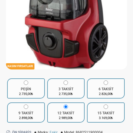
KASIM FIRSATLARI
PEŞİN
3 TAKSİT
6 TAKSİT
2.735,00₺
2.735,00₺
2.826,00₺
9 TAKSİT
12 TAKSİT
15 TAKSİT
2.898,00₺
2.989,00₺
3.169,00₺
ÖN SIPARIŞ
Marka:
Fakir
Model:
8682511900004