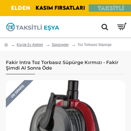
home
Küçük Ev Aletleri
Süpürgeler
Toz Torbasız Süpürge
Fakir Intra Toz Torbasız Süpürge Kırmızı - Fakir
Şimdi Al Sonra Öde
ÖN SIPARIŞ