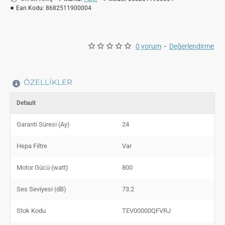
Ean Kodu:
8682511900004
0 yorum
-
Değerlendirme
ÖZELLIKLER
Default
Garanti Süresi (Ay)
24
Hepa Filtre
Var
Motor Gücü (watt)
800
Ses Seviyesi (dB)
73.2
Stok Kodu
TEV00000QFVRJ