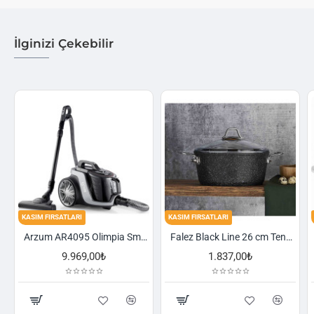
İlginizi Çekebilir
KASIM FIRSATLARI
KASIM FIRSATLARI
Arzum AR4095 Olimpia Smart Cyclone Filtreli Süpürge - Füme
Falez Black Line 26 cm Tencere
9.969,00₺
1.837,00₺