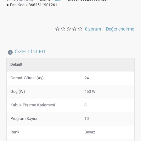
Ean Kodu:
8682511901261
0 yorum
-
Değerlendirme
ÖZELLIKLER
Default
Garanti Süresi (Ay)
24
Güç (W)
450 W
Kabuk Pişirme Kademesi
3
Program Sayısı
10
Renk
Beyaz