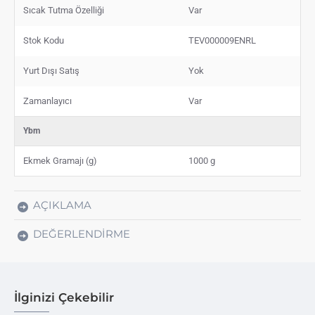
Sıcak Tutma Özelliği
Var
Stok Kodu
TEV000009ENRL
Yurt Dışı Satış
Yok
Zamanlayıcı
Var
Ybm
Ekmek Gramajı (g)
1000 g
AÇIKLAMA
DEĞERLENDIRME
İlginizi Çekebilir