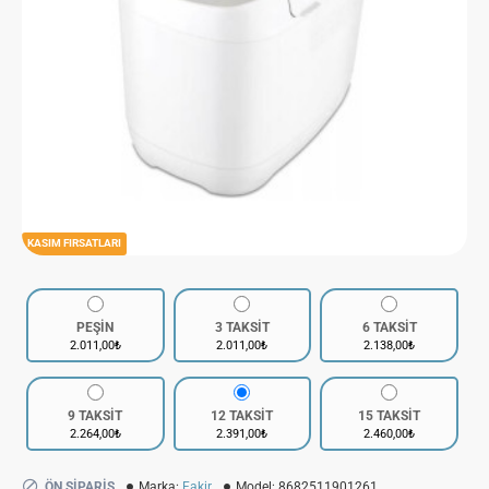
KASIM FIRSATLARI
PEŞİN
3 TAKSİT
6 TAKSİT
2.011,00₺
2.011,00₺
2.138,00₺
9 TAKSİT
12 TAKSİT
15 TAKSİT
2.264,00₺
2.391,00₺
2.460,00₺
ÖN SIPARIŞ
Marka:
Fakir
Model:
8682511901261