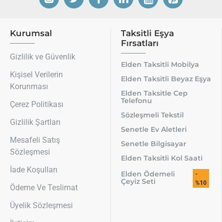
Kurumsal
Taksitli Eşya
Fırsatları
Gizlilik ve Güvenlik
Elden Taksitli Mobilya
Kişisel Verilerin
Elden Taksitli Beyaz Eşya
Korunması
Elden Taksitle Cep
Telefonu
Çerez Politikası
Sözleşmeli Tekstil
Gizlilik Şartları
Senetle Ev Aletleri
Mesafeli Satış
Senetle Bilgisayar
Sözleşmesi
Elden Taksitli Kol Saati
İade Koşulları
Elden Ödemeli
-
Çeyiz Seti
%10
Ödeme Ve Teslimat
Üyelik Sözleşmesi