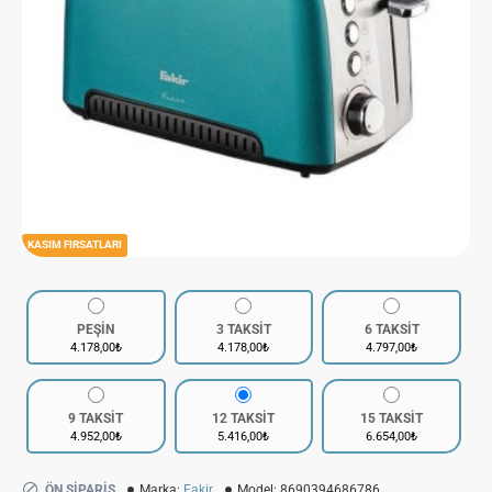
KASIM FIRSATLARI
PEŞİN
3 TAKSİT
6 TAKSİT
4.178,00₺
4.178,00₺
4.797,00₺
9 TAKSİT
12 TAKSİT
15 TAKSİT
4.952,00₺
5.416,00₺
6.654,00₺
ÖN SIPARIŞ
Marka:
Fakir
Model:
8690394686786