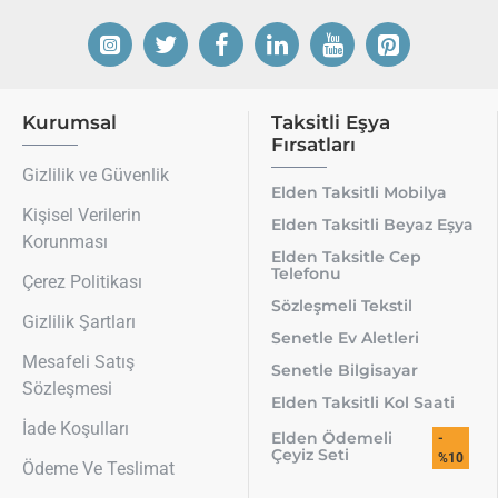
Kurumsal
Taksitli Eşya
Fırsatları
Gizlilik ve Güvenlik
Elden Taksitli Mobilya
Kişisel Verilerin
Elden Taksitli Beyaz Eşya
Korunması
Elden Taksitle Cep
Telefonu
Çerez Politikası
Sözleşmeli Tekstil
Gizlilik Şartları
Senetle Ev Aletleri
Mesafeli Satış
Senetle Bilgisayar
Sözleşmesi
Elden Taksitli Kol Saati
İade Koşulları
Elden Ödemeli
-
Çeyiz Seti
%10
Ödeme Ve Teslimat