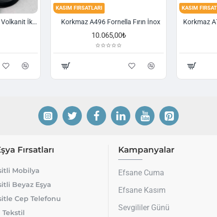
KASIM FIRSATLARI
KASIM FIRSAT
Korkmaz A1374 Gusto Volkanit İki Kulplu Oval Tava
Korkmaz A496 Fornella Fırın İnox
10.065,00₺
Eşya Fırsatları
Kampanyalar
itli Mobilya
Efsane Cuma
itli Beyaz Eşya
Efsane Kasım
itle Cep Telefonu
Sevgililer Günü
 Tekstil