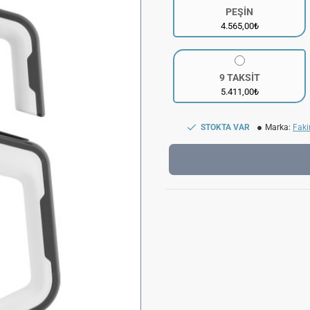
PEŞİN
4.565,00₺
9 TAKSİT
5.411,00₺
STOKTA VAR
Marka:
Faki