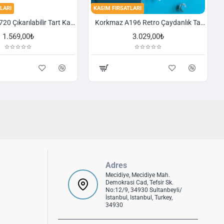
LARI
KASIM FIRSATLARI
Korkmaz A720 Çıkarılabilir Tart Kalıbı Granit 29,5 cm
Korkmaz A196 Retro Çaydanlık Takımı
1.569,00₺
3.029,00₺
Adres
Mecidiye, Mecidiye Mah.
Demokrasi Cad, Tefsir Sk.
No:12/9, 34930 Sultanbeyli/
İstanbul, Istanbul, Turkey,
34930