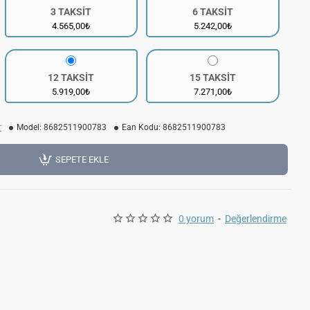
3 TAKSİT
6 TAKSİT
4.565,00₺
5.242,00₺
12 TAKSİT
15 TAKSİT
5.919,00₺
7.271,00₺
r
Model:
8682511900783
Ean Kodu:
8682511900783
SEPETE EKLE
0 yorum
-
Değerlendirme