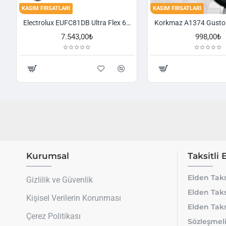
KASIM FIRSATLARI
KASIM FIRSATLARI
Electrolux EUFC81DB Ultra Flex 650 W Toz Torbasız Süpürge
7.543,00₺
998,00₺
Kurumsal
Taksitli 
Elden Taks
Gizlilik ve Güvenlik
Elden Taks
Kişisel Verilerin Korunması
Elden Taks
Çerez Politikası
Sözleşmeli