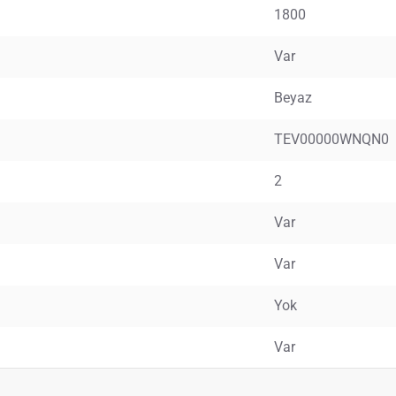
1800
Var
Beyaz
TEV00000WNQN0
2
Var
Var
Yok
Var