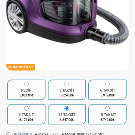
KASIM FIRSATLARI
PEŞİN
3 TAKSİT
6 TAKSİT
5.824,00₺
5.824,00₺
5.979,00₺
9 TAKSİT
12 TAKSİT
15 TAKSİT
6.171,00₺
6.347,00₺
6.749,00₺
ÖN SIPARIŞ
Marka:
Fakir
Model:
8690394681507