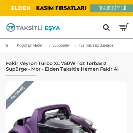
home
Küçük Ev Aletleri
Süpürgeler
Toz Torbasız Süpürge
Fakir Veyron Turbo XL 750W Toz Torbasız
Süpürge - Mor - Elden Taksitle Hemen Fakir Al
ÖN SIPARIŞ