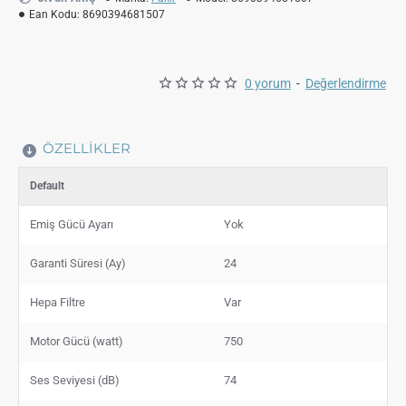
Ean Kodu:
8690394681507
0 yorum
-
Değerlendirme
ÖZELLIKLER
Default
Emiş Gücü Ayarı
Yok
Garanti Süresi (Ay)
24
Hepa Filtre
Var
Motor Gücü (watt)
750
Ses Seviyesi (dB)
74