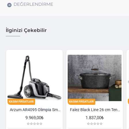
DEĞERLENDIRME
İlginizi Çekebilir
KASIM FIRSATLARI
KASIM FIRSATLARI
Arzum AR4095 Olimpia Smart Cyclone Filtreli Süpürge - Füme
Falez Black Line 26 cm Tencere
9.969,00₺
1.837,00₺