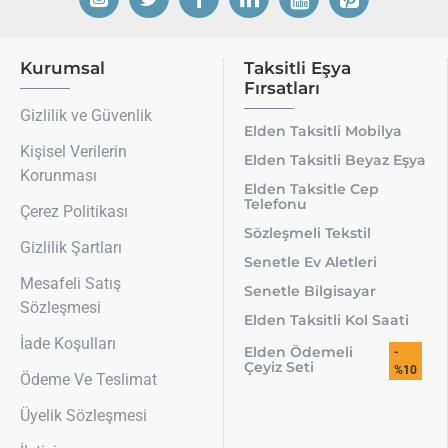
Kurumsal
Taksitli Eşya
Fırsatları
Gizlilik ve Güvenlik
Elden Taksitli Mobilya
Kişisel Verilerin
Elden Taksitli Beyaz Eşya
Korunması
Elden Taksitle Cep
Telefonu
Çerez Politikası
Sözleşmeli Tekstil
Gizlilik Şartları
Senetle Ev Aletleri
Mesafeli Satış
Senetle Bilgisayar
Sözleşmesi
Elden Taksitli Kol Saati
İade Koşulları
Elden Ödemeli
-
Çeyiz Seti
%10
Ödeme Ve Teslimat
Üyelik Sözleşmesi