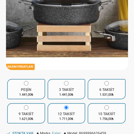
KASIM FIRSATLARI
PEŞİN
3 TAKSİT
6 TAKSİT
1.441,00₺
1.441,00₺
1.531,00₺
9 TAKSİT
12 TAKSİT
15 TAKSİT
1.621,00₺
1.711,00₺
1.756,00₺
STOKTA VAR
Marka:
Falez
Model:
8699996626459