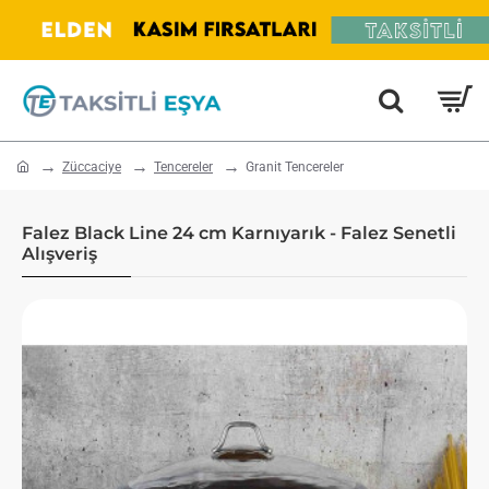
home
Züccaciye
Tencereler
Granit Tencereler
Falez Black Line 24 cm Karnıyarık - Falez Senetli
Alışveriş