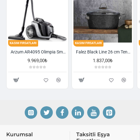
TLARI
KASIM FIRSATLARI
KASIM FIRSATLARI
Arzum AR4095 Olimpia Smart Cyclone Filtreli Süpürge - Füme
Falez Black Line 26 cm Tencere
9.969,00₺
1.837,00₺
2.52
Kurumsal
Taksitli Eşya