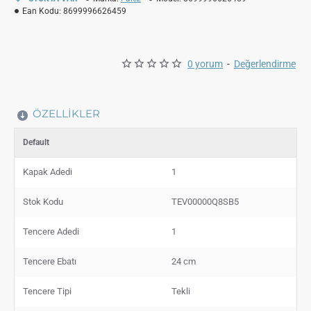
Ean Kodu:
8699996626459
0 yorum
-
Değerlendirme
ÖZELLIKLER
Default
Kapak Adedi
1
Stok Kodu
TEV00000Q8SB5
Tencere Adedi
1
Tencere Ebatı
24 cm
Tencere Tipi
Tekli