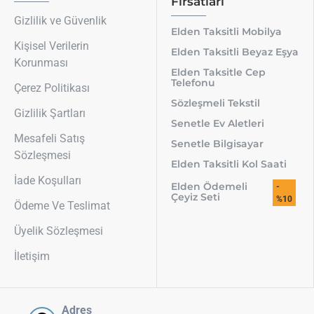
Fırsatları
Gizlilik ve Güvenlik
Elden Taksitli Mobilya
Kişisel Verilerin
Elden Taksitli Beyaz Eşya
Korunması
Elden Taksitle Cep
Telefonu
Çerez Politikası
Sözleşmeli Tekstil
Gizlilik Şartları
Senetle Ev Aletleri
Mesafeli Satış
Senetle Bilgisayar
Sözleşmesi
Elden Taksitli Kol Saati
İade Koşulları
Elden Ödemeli
-
Çeyiz Seti
%10
Ödeme Ve Teslimat
Üyelik Sözleşmesi
İletişim
Adres