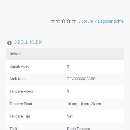
0 yorum
-
Değerlendirme
ÖZELLIKLER
Default
Kapak Adedi
3
Stok Kodu
TEV00000Q8SBD
Tencere Adedi
3
Tencere Ebatı
16 cm, 18 cm, 20 cm
Tencere Tipi
Set
Türü
Derin Tencere