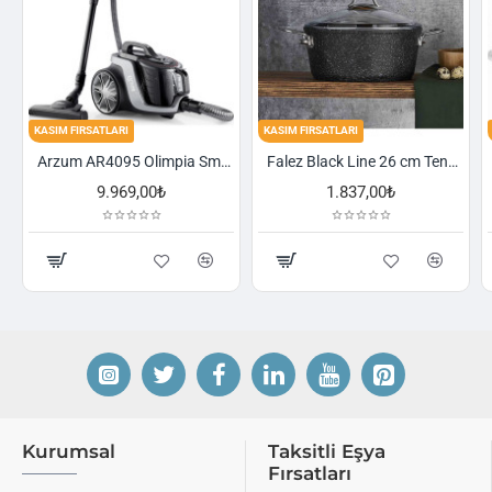
KASIM FIRSATLARI
KASIM FIRSATLARI
Arzum AR4095 Olimpia Smart Cyclone Filtreli Süpürge - Füme
Falez Black Line 26 cm Tencere
,00₺
1.837,00₺
2.521,00₺
Kurumsal
Taksitli Eşya
Fırsatları