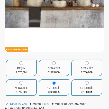
KASIM FIRSATLARI
PEŞİN
3 TAKSİT
6 TAKSİT
2.575,00₺
2.575,00₺
2.736,00₺
9 TAKSİT
12 TAKSİT
15 TAKSİT
2.897,00₺
3.058,00₺
3.138,00₺
STOKTA VAR
Marka:
Falez
Model:
8699996626664
Ean Kodu:
8699996626664