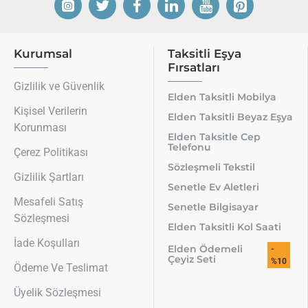
Kurumsal
Taksitli Eşya
Fırsatları
Gizlilik ve Güvenlik
Elden Taksitli Mobilya
Kişisel Verilerin
Elden Taksitli Beyaz Eşya
Korunması
Elden Taksitle Cep
Telefonu
Çerez Politikası
Sözleşmeli Tekstil
Gizlilik Şartları
Senetle Ev Aletleri
Mesafeli Satış
Senetle Bilgisayar
Sözleşmesi
Elden Taksitli Kol Saati
İade Koşulları
Elden Ödemeli
-
Çeyiz Seti
%10
Ödeme Ve Teslimat
Üyelik Sözleşmesi