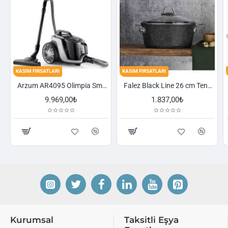
KASIM FIRSATLARI
KASIM FIRSATLARI
Arzum AR4095 Olimpia Smart Cyclone Filtreli Süpürge - Füme
Falez Black Line 26 cm Tencere
Schafer Cookhaus 6 Parça Çelik Sahan Seti-Gümüş
1.837,00₺
2.521,00₺
Kurumsal
Taksitli Eşya