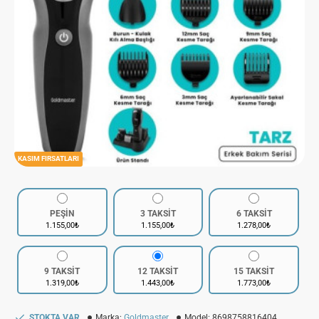
KASIM FIRSATLARI
PEŞİN
3 TAKSİT
6 TAKSİT
1.155,00₺
1.155,00₺
1.278,00₺
9 TAKSİT
12 TAKSİT
15 TAKSİT
1.319,00₺
1.443,00₺
1.773,00₺
STOKTA VAR
Marka:
Goldmaster
Model:
8698758816404