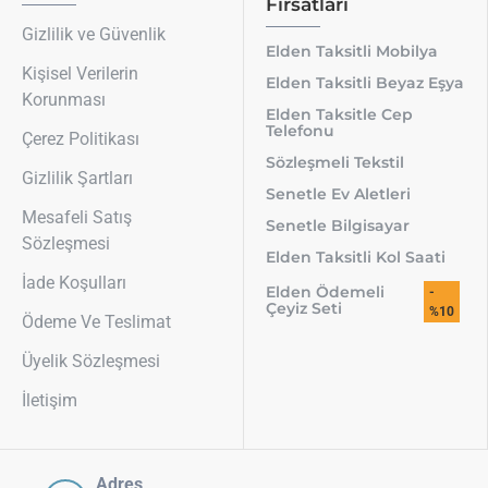
Fırsatları
Gizlilik ve Güvenlik
Elden Taksitli Mobilya
Kişisel Verilerin
Elden Taksitli Beyaz Eşya
Korunması
Elden Taksitle Cep
Telefonu
Çerez Politikası
Sözleşmeli Tekstil
Gizlilik Şartları
Senetle Ev Aletleri
Mesafeli Satış
Senetle Bilgisayar
Sözleşmesi
Elden Taksitli Kol Saati
İade Koşulları
Elden Ödemeli
-
Çeyiz Seti
%10
Ödeme Ve Teslimat
Üyelik Sözleşmesi
İletişim
Adres