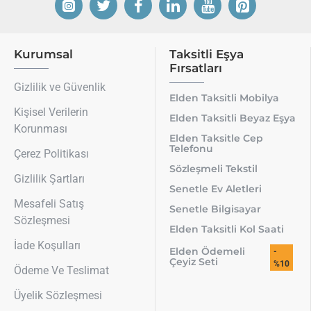
Kurumsal
Taksitli Eşya
Fırsatları
Gizlilik ve Güvenlik
Elden Taksitli Mobilya
Kişisel Verilerin
Elden Taksitli Beyaz Eşya
Korunması
Elden Taksitle Cep
Telefonu
Çerez Politikası
Sözleşmeli Tekstil
Gizlilik Şartları
Senetle Ev Aletleri
Mesafeli Satış
Senetle Bilgisayar
Sözleşmesi
Elden Taksitli Kol Saati
İade Koşulları
Elden Ödemeli
-
Çeyiz Seti
%10
Ödeme Ve Teslimat
Üyelik Sözleşmesi