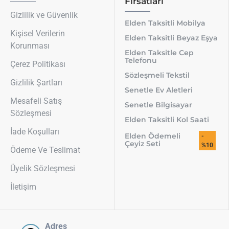
Fırsatları
Gizlilik ve Güvenlik
Elden Taksitli Mobilya
Kişisel Verilerin
Elden Taksitli Beyaz Eşya
Korunması
Elden Taksitle Cep
Telefonu
Çerez Politikası
Sözleşmeli Tekstil
Gizlilik Şartları
Senetle Ev Aletleri
Mesafeli Satış
Senetle Bilgisayar
Sözleşmesi
Elden Taksitli Kol Saati
İade Koşulları
Elden Ödemeli
-
Çeyiz Seti
%10
Ödeme Ve Teslimat
Üyelik Sözleşmesi
İletişim
Adres