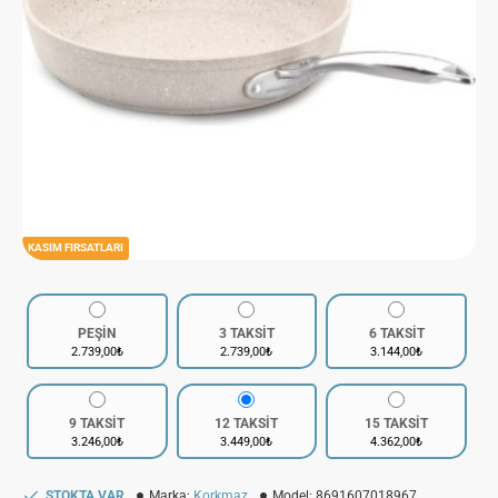
KASIM FIRSATLARI
PEŞİN
3 TAKSİT
6 TAKSİT
2.739,00₺
2.739,00₺
3.144,00₺
9 TAKSİT
12 TAKSİT
15 TAKSİT
3.246,00₺
3.449,00₺
4.362,00₺
STOKTA VAR
Marka:
Korkmaz
Model:
8691607018967