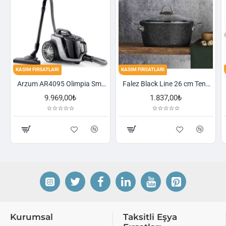
KASIM FIRSATLARI
KASIM FIRSATLARI
Arzum AR4095 Olimpia Smart Cyclone Filtreli Süpürge - Füme
Falez Black Line 26 cm Tencere
,00₺
1.837,00₺
2.521,00₺
Kurumsal
Taksitli Eşya