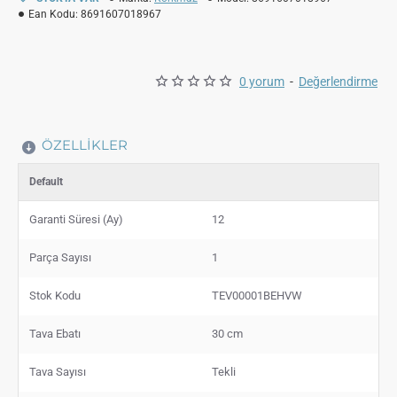
Ean Kodu:
8691607018967
0 yorum
-
Değerlendirme
ÖZELLIKLER
Default
Garanti Süresi (Ay)
12
Parça Sayısı
1
Stok Kodu
TEV00001BEHVW
Tava Ebatı
30 cm
Tava Sayısı
Tekli