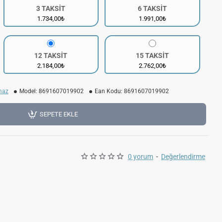
3 TAKSİT
6 TAKSİT
1.734,00₺
1.991,00₺
12 TAKSİT
15 TAKSİT
2.184,00₺
2.762,00₺
maz
Model:
8691607019902
Ean Kodu:
8691607019902
SEPETE EKLE
0 yorum
-
Değerlendirme