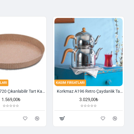
LARI
KASIM FIRSATLARI
Korkmaz A720 Çıkarılabilir Tart Kalıbı Granit 29,5 cm
Korkmaz A196 Retro Çaydanlık Takımı
1.569,00₺
3.029,00₺