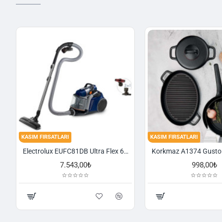
KASIM FIRSATLARI
KASIM FIRSATLARI
Electrolux EUFC81DB Ultra Flex 650 W Toz Torbasız Süpürge
7.543,00₺
998,00₺