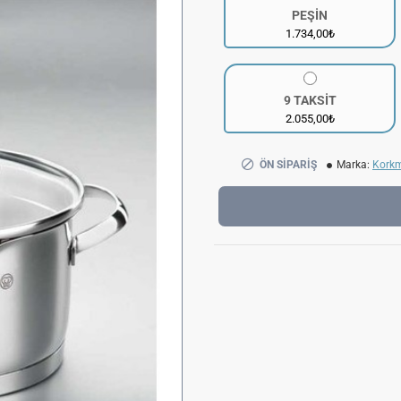
PEŞİN
1.734,00₺
9 TAKSİT
2.055,00₺
ÖN SIPARIŞ
Marka:
Kork