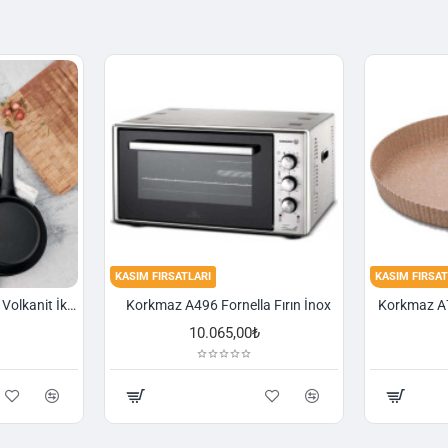
KASIM FIRSATLARI
KASIM FIRSAT
Korkmaz A1374 Gusto Volkanit İki Kulplu Oval Tava
Korkmaz A496 Fornella Fırın İnox
10.065,00₺