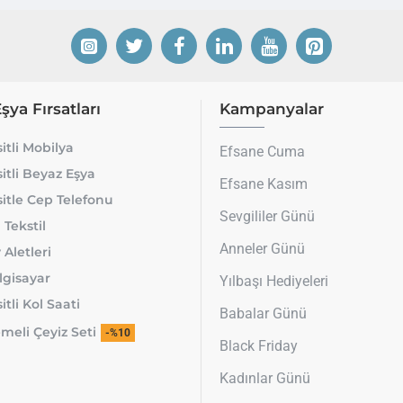
Eşya Fırsatları
Kampanyalar
itli Mobilya
Efsane Cuma
itli Beyaz Eşya
Efsane Kasım
itle Cep Telefonu
Sevgililer Günü
 Tekstil
Anneler Günü
 Aletleri
lgisayar
Yılbaşı Hediyeleri
tli Kol Saati
Babalar Günü
meli Çeyiz Seti
-%10
Black Friday
Kadınlar Günü