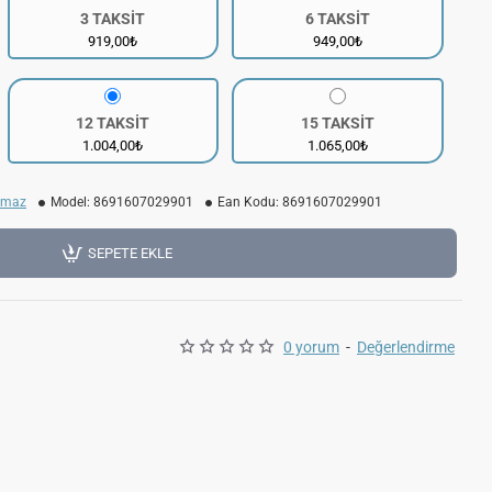
3 TAKSİT
6 TAKSİT
919,00₺
949,00₺
12 TAKSİT
15 TAKSİT
1.004,00₺
1.065,00₺
kmaz
Model:
8691607029901
Ean Kodu:
8691607029901
SEPETE EKLE
0 yorum
-
Değerlendirme