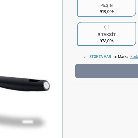
PEŞİN
919,00₺
9 TAKSİT
973,00₺
STOKTA VAR
Marka:
Kor