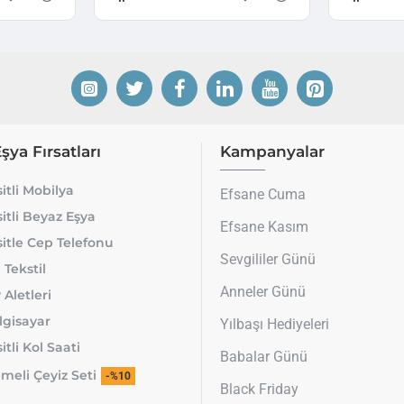
Eşya Fırsatları
Kampanyalar
itli Mobilya
Efsane Cuma
itli Beyaz Eşya
Efsane Kasım
itle Cep Telefonu
Sevgililer Günü
 Tekstil
Anneler Günü
 Aletleri
lgisayar
Yılbaşı Hediyeleri
tli Kol Saati
Babalar Günü
meli Çeyiz Seti
-%10
Black Friday