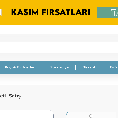
Küçük Ev Aletleri
Züccaciye
Tekstil
Ev 
tli Satış