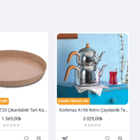
LARI
KASIM FIRSATLARI
Korkmaz A720 Çıkarılabilir Tart Kalıbı Granit 29,5 cm
Korkmaz A196 Retro Çaydanlık Takımı
1.569,00₺
3.029,00₺