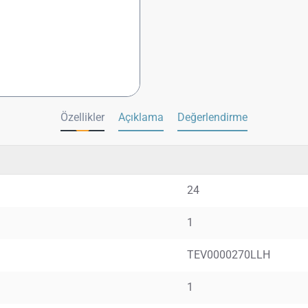
Özellikler
Açıklama
Değerlendirme
24
1
TEV0000270LLH
1