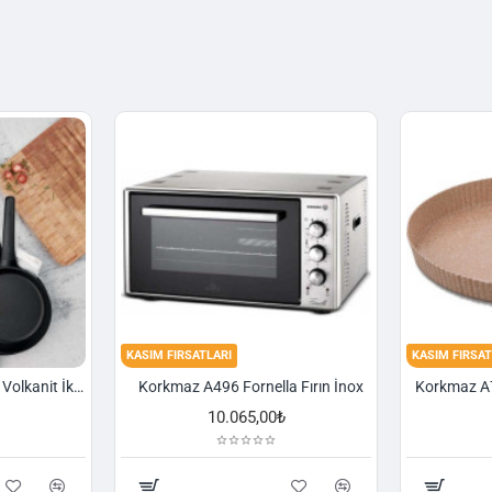
KASIM FIRSATLARI
KASIM FIRSAT
Korkmaz A1374 Gusto Volkanit İki Kulplu Oval Tava
Korkmaz A496 Fornella Fırın İnox
10.065,00₺