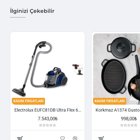
İlginizi Çekebilir
KASIM FIRSATLARI
KASIM FIRSATLARI
Electrolux EUFC81DB Ultra Flex 650 W Toz Torbasız Süpürge
7.543,00₺
998,00₺