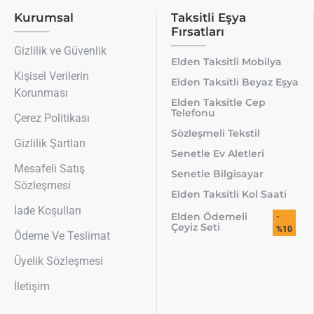
Kurumsal
Taksitli Eşya
Fırsatları
Gizlilik ve Güvenlik
Elden Taksitli Mobilya
Kişisel Verilerin
Elden Taksitli Beyaz Eşya
Korunması
Elden Taksitle Cep
Telefonu
Çerez Politikası
Sözleşmeli Tekstil
Gizlilik Şartları
Senetle Ev Aletleri
Mesafeli Satış
Senetle Bilgisayar
Sözleşmesi
Elden Taksitli Kol Saati
İade Koşulları
Elden Ödemeli
-
Çeyiz Seti
%10
Ödeme Ve Teslimat
Üyelik Sözleşmesi
İletişim