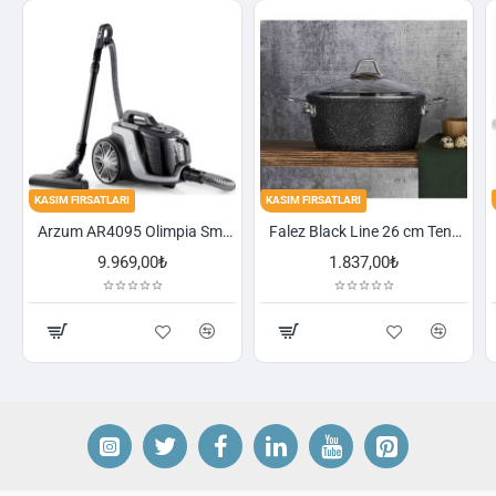
KASIM FIRSATLARI
KASIM FIRSATLARI
KAS
Arzum AR4095 Olimpia Smart Cyclone Filtreli Süpürge - Füme
Falez Black Line 26 cm Tencere
9.969,00₺
1.837,00₺