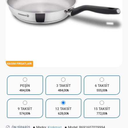
KASIM FIRSATLARI
PEŞİN
3 TAKSİT
6 TAKSİT
484,00₺
484,00₺
555,00₺
9 TAKSİT
12 TAKSİT
15 TAKSİT
574,00₺
628,00₺
772,00₺
ÖN SIPARIŞ
Marka:
Korkmaz
Model:
8691607029994