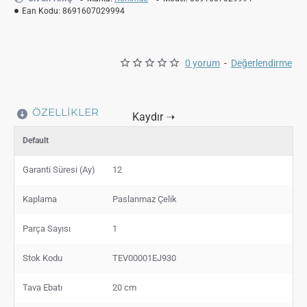
Ean Kodu:
8691607029994
0 yorum
-
Değerlendirme
ÖZELLIKLER
Default
Garanti Süresi (Ay)
12
Kaplama
Paslanmaz Çelik
Parça Sayısı
1
Stok Kodu
TEV00001EJ930
Tava Ebatı
20 cm