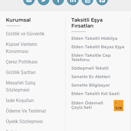
Kurumsal
Taksitli Eşya
Fırsatları
Gizlilik ve Güvenlik
Elden Taksitli Mobilya
Kişisel Verilerin
Elden Taksitli Beyaz Eşya
Korunması
Elden Taksitle Cep
Telefonu
Çerez Politikası
Sözleşmeli Tekstil
Gizlilik Şartları
Senetle Ev Aletleri
Mesafeli Satış
Senetle Bilgisayar
Sözleşmesi
Elden Taksitli Kol Saati
İade Koşulları
Elden Ödemeli
-
Çeyiz Seti
%10
Ödeme Ve Teslimat
Üyelik Sözleşmesi