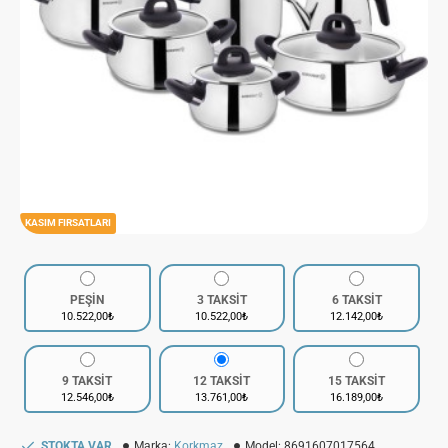
KASIM FIRSATLARI
PEŞİN
3 TAKSİT
6 TAKSİT
10.522,00₺
10.522,00₺
12.142,00₺
9 TAKSİT
12 TAKSİT
15 TAKSİT
12.546,00₺
13.761,00₺
16.189,00₺
STOKTA VAR
Marka:
Korkmaz
Model:
8691607017564