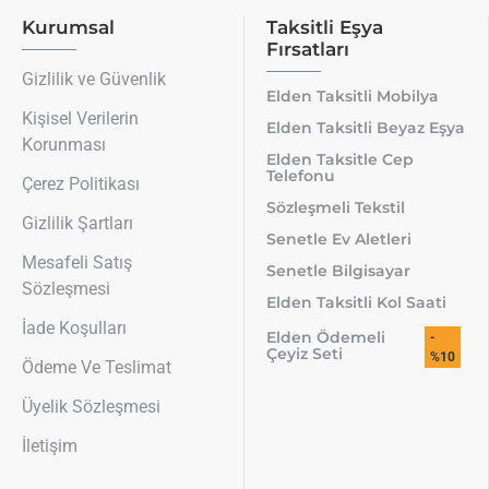
Kurumsal
Taksitli Eşya
Fırsatları
Gizlilik ve Güvenlik
Elden Taksitli Mobilya
Kişisel Verilerin
Elden Taksitli Beyaz Eşya
Korunması
Elden Taksitle Cep
Telefonu
Çerez Politikası
Sözleşmeli Tekstil
Gizlilik Şartları
Senetle Ev Aletleri
Mesafeli Satış
Senetle Bilgisayar
Sözleşmesi
Elden Taksitli Kol Saati
İade Koşulları
Elden Ödemeli
-
Çeyiz Seti
%10
Ödeme Ve Teslimat
Üyelik Sözleşmesi
İletişim