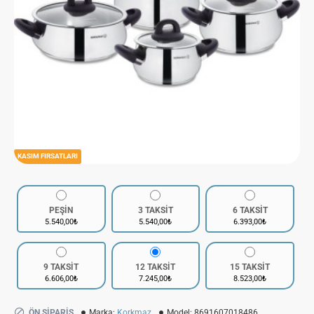
KASIM FIRSATLARI
PEŞİN
3 TAKSİT
6 TAKSİT
5.540,00₺
5.540,00₺
6.393,00₺
9 TAKSİT
12 TAKSİT
15 TAKSİT
6.606,00₺
7.245,00₺
8.523,00₺
ÖN SIPARIŞ
Marka:
Korkmaz
Model:
8691607018486