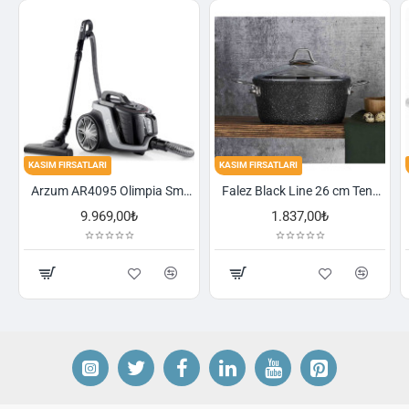
FIRSATLARI
KASIM FIRSATLARI
KASIM FIRSA
Arzum AR4095 Olimpia Smart Cyclone Filtreli Süpürge - Füme
Falez Black Line 26 cm Tencere
9.969,00₺
1.837,00₺