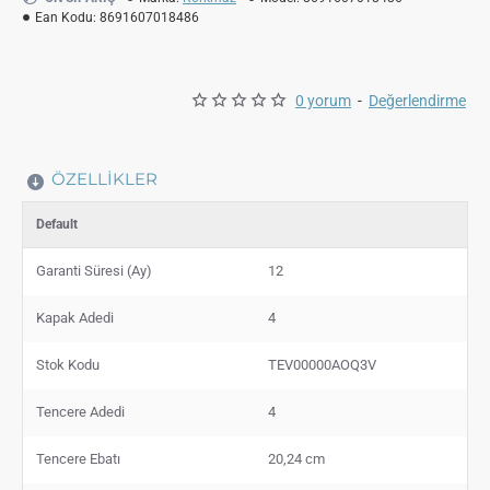
Ean Kodu:
8691607018486
0 yorum
-
Değerlendirme
ÖZELLIKLER
Default
Garanti Süresi (Ay)
12
Kapak Adedi
4
Stok Kodu
TEV00000AOQ3V
Tencere Adedi
4
Tencere Ebatı
20,24 cm