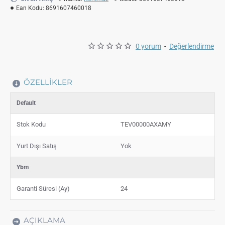
Ean Kodu:
8691607460018
0 yorum
-
Değerlendirme
ÖZELLIKLER
Default
Stok Kodu
TEV00000AXAMY
Yurt Dışı Satış
Yok
Ybm
Garanti Süresi (Ay)
24
AÇIKLAMA