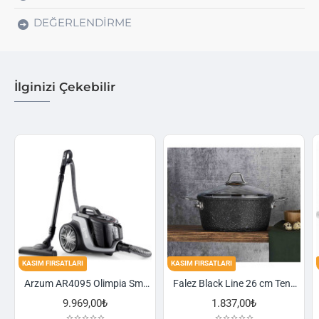
DEĞERLENDIRME
İlginizi Çekebilir
KASIM FIRSATLARI
KASIM FIRSATLARI
Falez Black Line 26 cm Tencere
Schafer Cookhaus 6 Parça Çelik Sahan Seti-Gümüş
1.837,00₺
2.521,00₺