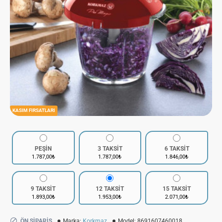
KASIM FIRSATLARI
PEŞİN
3 TAKSİT
6 TAKSİT
1.787,00₺
1.787,00₺
1.846,00₺
9 TAKSİT
12 TAKSİT
15 TAKSİT
1.893,00₺
1.953,00₺
2.071,00₺
ÖN SIPARIŞ
Marka:
Korkmaz
Model:
8691607460018