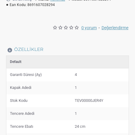
Ean Kodu:
8691607028294
0 yorum
-
Değerlendirme
ÖZELLIKLER
Default
Garanti Süresi (Ay)
4
Kapak Adedi
1
Stok Kodu
TEV00000JER4Y
Tencere Adedi
1
Tencere Ebatı
24 cm