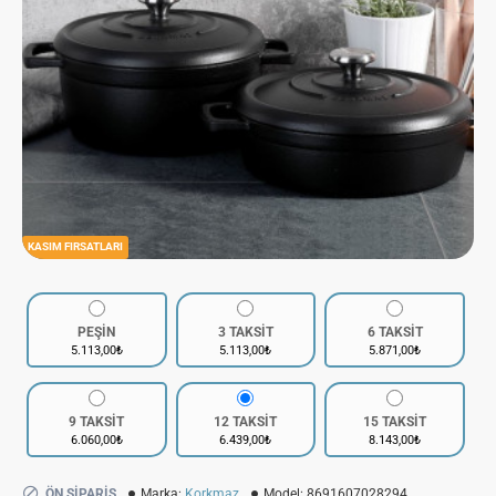
KASIM FIRSATLARI
PEŞİN
3 TAKSİT
6 TAKSİT
5.113,00₺
5.113,00₺
5.871,00₺
9 TAKSİT
12 TAKSİT
15 TAKSİT
6.060,00₺
6.439,00₺
8.143,00₺
ÖN SIPARIŞ
Marka:
Korkmaz
Model:
8691607028294