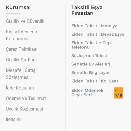
Kurumsal
Taksitli Eşya
Fırsatları
Gizlilik ve Güvenlik
Elden Taksitli Mobilya
Kişisel Verilerin
Elden Taksitli Beyaz Eşya
Korunması
Elden Taksitle Cep
Telefonu
Çerez Politikası
Sözleşmeli Tekstil
Gizlilik Şartları
Senetle Ev Aletleri
Mesafeli Satış
Senetle Bilgisayar
Sözleşmesi
Elden Taksitli Kol Saati
İade Koşulları
Elden Ödemeli
-
Çeyiz Seti
%10
Ödeme Ve Teslimat
Üyelik Sözleşmesi
İletişim