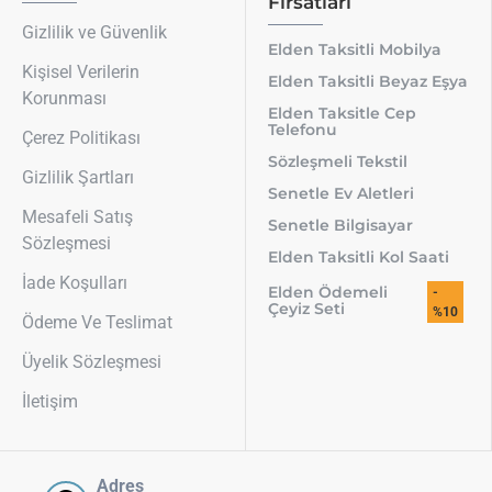
Fırsatları
Gizlilik ve Güvenlik
Elden Taksitli Mobilya
Kişisel Verilerin
Elden Taksitli Beyaz Eşya
Korunması
Elden Taksitle Cep
Telefonu
Çerez Politikası
Sözleşmeli Tekstil
Gizlilik Şartları
Senetle Ev Aletleri
Mesafeli Satış
Senetle Bilgisayar
Sözleşmesi
Elden Taksitli Kol Saati
İade Koşulları
Elden Ödemeli
-
Çeyiz Seti
%10
Ödeme Ve Teslimat
Üyelik Sözleşmesi
İletişim
Adres