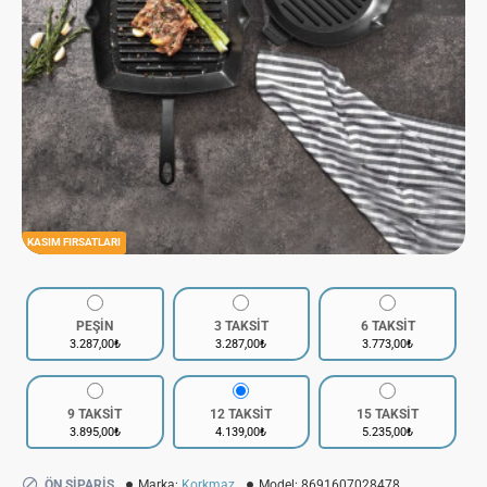
KASIM FIRSATLARI
PEŞİN
3 TAKSİT
6 TAKSİT
3.287,00₺
3.287,00₺
3.773,00₺
9 TAKSİT
12 TAKSİT
15 TAKSİT
3.895,00₺
4.139,00₺
5.235,00₺
ÖN SIPARIŞ
Marka:
Korkmaz
Model:
8691607028478