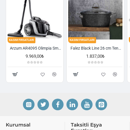
KASIM FIRSATLARI
KASIM FIRSATLARI
Arzum AR4095 Olimpia Smart Cyclone Filtreli Süpürge - Füme
Falez Black Line 26 cm Tencere
1.837,00₺
2.521,00₺
Kurumsal
Taksitli Eşya