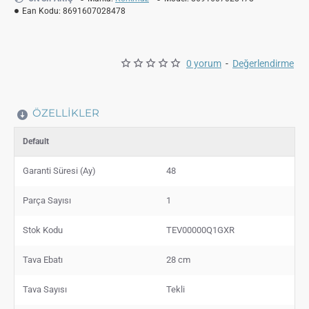
Ean Kodu:
8691607028478
0 yorum
-
Değerlendirme
ÖZELLIKLER
Default
Garanti Süresi (Ay)
48
Parça Sayısı
1
Stok Kodu
TEV00000Q1GXR
Tava Ebatı
28 cm
Tava Sayısı
Tekli