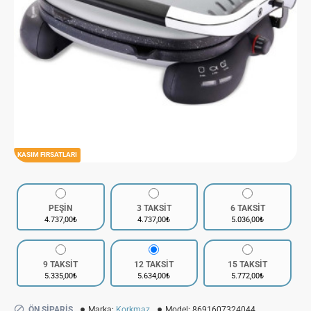
KASIM FIRSATLARI
PEŞİN
3 TAKSİT
6 TAKSİT
4.737,00₺
4.737,00₺
5.036,00₺
9 TAKSİT
12 TAKSİT
15 TAKSİT
5.335,00₺
5.634,00₺
5.772,00₺
ÖN SIPARIŞ
Marka:
Korkmaz
Model:
8691607324044