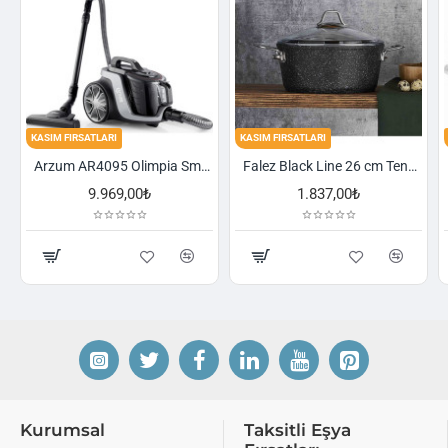
KASIM FIRSATLARI
KASIM FIRSATLARI
Arzum AR4095 Olimpia Smart Cyclone Filtreli Süpürge - Füme
Falez Black Line 26 cm Tencere
,00₺
1.837,00₺
2.521,00₺
Kurumsal
Taksitli Eşya