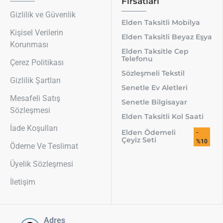
Fırsatları
Gizlilik ve Güvenlik
Elden Taksitli Mobilya
Kişisel Verilerin
Elden Taksitli Beyaz Eşya
Korunması
Elden Taksitle Cep
Telefonu
Çerez Politikası
Sözleşmeli Tekstil
Gizlilik Şartları
Senetle Ev Aletleri
Mesafeli Satış
Senetle Bilgisayar
Sözleşmesi
Elden Taksitli Kol Saati
İade Koşulları
Elden Ödemeli
-
Çeyiz Seti
%10
Ödeme Ve Teslimat
Üyelik Sözleşmesi
İletişim
Adres