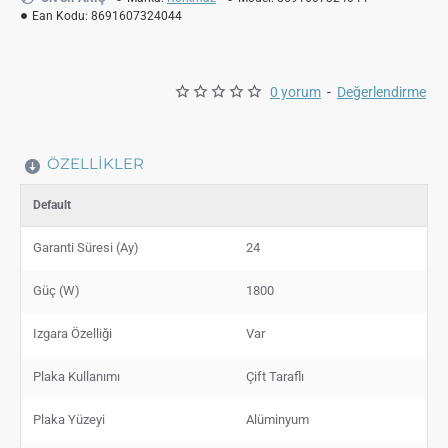
Ean Kodu:
8691607324044
0 yorum
-
Değerlendirme
ÖZELLIKLER
Default
Garanti Süresi (Ay)
24
Güç (W)
1800
Izgara Özelliği
Var
Plaka Kullanımı
Çift Taraflı
Plaka Yüzeyi
Alüminyum