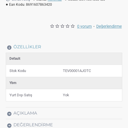
Ean Kodu:
8691607863420
0 yorum
-
Değerlendirme
ÖZELLIKLER
Default
Stok Kodu
TEV00001AJOTC
Ybm
Yurt Dışı Satış
Yok
AÇIKLAMA
DEĞERLENDIRME