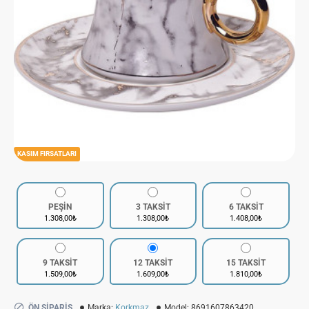
KASIM FIRSATLARI
PEŞİN
3 TAKSİT
6 TAKSİT
1.308,00₺
1.308,00₺
1.408,00₺
9 TAKSİT
12 TAKSİT
15 TAKSİT
1.509,00₺
1.609,00₺
1.810,00₺
ÖN SIPARIŞ
Marka:
Korkmaz
Model:
8691607863420