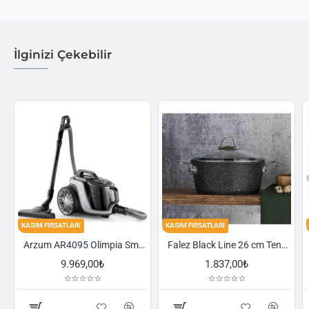
İlginizi Çekebilir
FIRSATLARI
KASIM FIRSATLARI
KASIM FIRSA
Arzum AR4095 Olimpia Smart Cyclone Filtreli Süpürge - Füme
Falez Black Line 26 cm Tencere
9.969,00₺
1.837,00₺