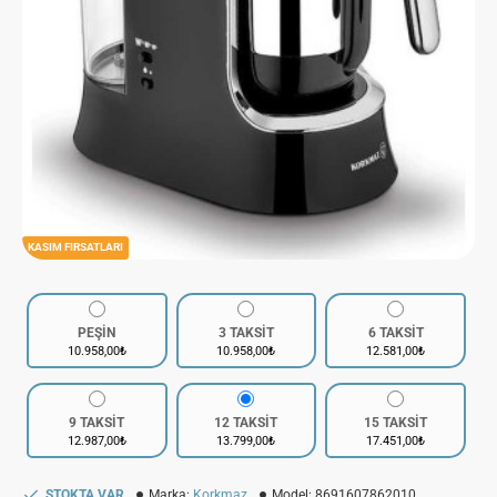
KASIM FIRSATLARI
PEŞİN
3 TAKSİT
6 TAKSİT
10.958,00₺
10.958,00₺
12.581,00₺
9 TAKSİT
12 TAKSİT
15 TAKSİT
12.987,00₺
13.799,00₺
17.451,00₺
STOKTA VAR
Marka:
Korkmaz
Model:
8691607862010