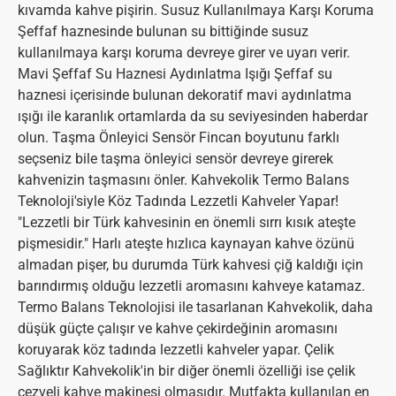
kıvamda kahve pişirin. Susuz Kullanılmaya Karşı Koruma
Şeffaf haznesinde bulunan su bittiğinde susuz
kullanılmaya karşı koruma devreye girer ve uyarı verir.
Mavi Şeffaf Su Haznesi Aydınlatma Işığı Şeffaf su
haznesi içerisinde bulunan dekoratif mavi aydınlatma
ışığı ile karanlık ortamlarda da su seviyesinden haberdar
olun. Taşma Önleyici Sensör Fincan boyutunu farklı
seçseniz bile taşma önleyici sensör devreye girerek
kahvenizin taşmasını önler. Kahvekolik Termo Balans
Teknoloji'siyle Köz Tadında Lezzetli Kahveler Yapar!
"Lezzetli bir Türk kahvesinin en önemli sırrı kısık ateşte
pişmesidir." Harlı ateşte hızlıca kaynayan kahve özünü
almadan pişer, bu durumda Türk kahvesi çiğ kaldığı için
barındırmış olduğu lezzetli aromasını kahveye katamaz.
Termo Balans Teknolojisi ile tasarlanan Kahvekolik, daha
düşük güçte çalışır ve kahve çekirdeğinin aromasını
koruyarak köz tadında lezzetli kahveler yapar. Çelik
Sağlıktır Kahvekolik'in bir diğer önemli özelliği ise çelik
cezveli kahve makinesi olmasıdır. Mutfakta kullanılan en