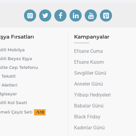
Eşya Fırsatları
Kampanyalar
itli Mobilya
Efsane Cuma
itli Beyaz Eşya
Efsane Kasım
itle Cep Telefonu
Sevgililer Günü
 Tekstil
Anneler Günü
 Aletleri
lgisayar
Yılbaşı Hediyeleri
tli Kol Saati
Babalar Günü
meli Çeyiz Seti
-%10
Black Friday
Kadınlar Günü