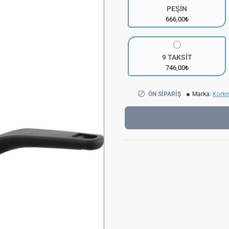
PEŞİN
666,00₺
9 TAKSİT
746,00₺
ÖN SIPARIŞ
Marka:
Kork