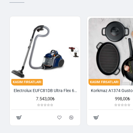
KASIM FIRSATLARI
KASIM FIRSATLARI
Electrolux EUFC81DB Ultra Flex 650 W Toz Torbasız Süpürge
7.543,00₺
998,00₺