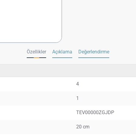
Özellikler
Açıklama
Değerlendirme
4
1
TEV00000ZGJDP
20 cm