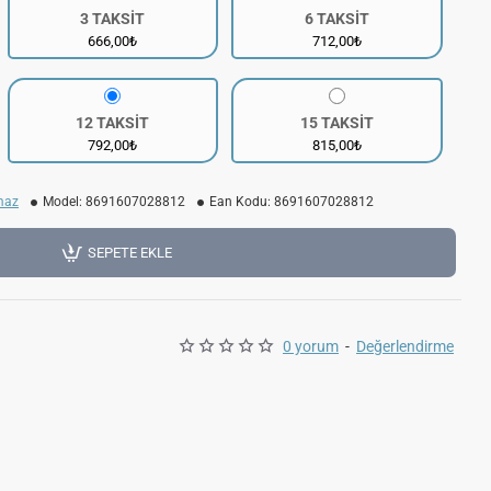
3 TAKSİT
6 TAKSİT
666,00₺
712,00₺
12 TAKSİT
15 TAKSİT
792,00₺
815,00₺
maz
Model:
8691607028812
Ean Kodu:
8691607028812
SEPETE EKLE
0 yorum
-
Değerlendirme