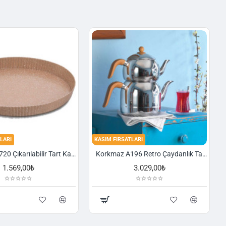
LARI
KASIM FIRSATLARI
Korkmaz A720 Çıkarılabilir Tart Kalıbı Granit 29,5 cm
Korkmaz A196 Retro Çaydanlık Takımı
1.569,00₺
3.029,00₺