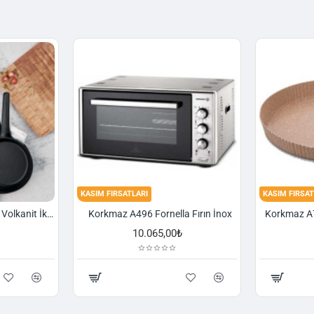
KASIM FIRSATLARI
KASIM FIRSAT
Korkmaz A1374 Gusto Volkanit İki Kulplu Oval Tava
Korkmaz A496 Fornella Fırın İnox
10.065,00₺