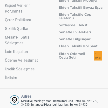
Elden Taksitli Mobilya
Kişisel Verilerin
Elden Taksitli Beyaz Eşya
Korunması
Elden Taksitle Cep
Telefonu
Çerez Politikası
Sözleşmeli Tekstil
Gizlilik Şartları
Senetle Ev Aletleri
Mesafeli Satış
Senetle Bilgisayar
Sözleşmesi
Elden Taksitli Kol Saati
İade Koşulları
Elden Ödemeli
-
Çeyiz Seti
%10
Ödeme Ve Teslimat
Üyelik Sözleşmesi
İletişim
Adres
Mecidiye, Mecidiye Mah. Demokrasi Cad, Tefsir Sk. No:12/9,
34930 Sultanbeyli/İstanbul, Istanbul, Turkey, 34930