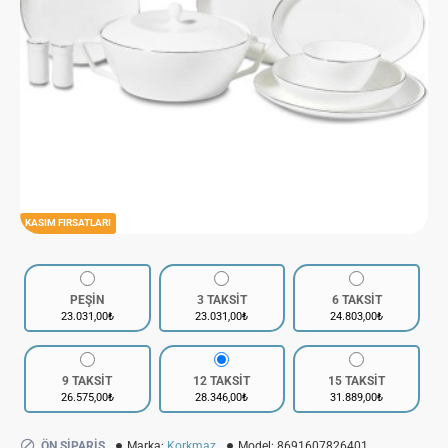
KASIM FIRSATLARI
PEŞİN
3 TAKSİT
6 TAKSİT
23.031,00₺
23.031,00₺
24.803,00₺
9 TAKSİT
12 TAKSİT
15 TAKSİT
26.575,00₺
28.346,00₺
31.889,00₺
ÖN SIPARIŞ
Marka:
Korkmaz
Model:
8691607826401