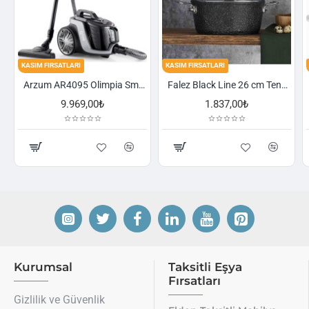
ASIM FIRSATLARI
KASIM FIRSATLARI
KASIM F
Arzum AR4095 Olimpia Smart Cyclone Filtreli Süpürge - Füme
Falez Black Line 26 cm Tencere
9.969,00₺
1.837,00₺
Kurumsal
Taksitli Eşya
Fırsatları
Gizlilik ve Güvenlik