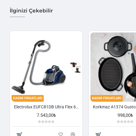
İlginizi Çekebilir
KASIM FIRSATLARI
KASIM FIRSATLARI
Electrolux EUFC81DB Ultra Flex 650 W Toz Torbasız Süpürge
7.543,00₺
998,00₺