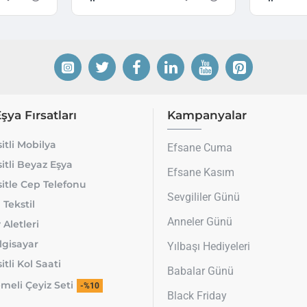
Eşya Fırsatları
Kampanyalar
itli Mobilya
Efsane Cuma
itli Beyaz Eşya
Efsane Kasım
itle Cep Telefonu
Sevgililer Günü
 Tekstil
Anneler Günü
 Aletleri
lgisayar
Yılbaşı Hediyeleri
tli Kol Saati
Babalar Günü
meli Çeyiz Seti
-%10
Black Friday