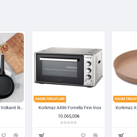
KASIM FIRSATLARI
KASIM FIRSAT
Korkmaz A1374 Gusto Volkanit İki Kulplu Oval Tava
Korkmaz A496 Fornella Fırın İnox
10.065,00₺