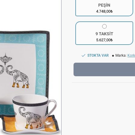
PEŞİN
4.748,00₺
9 TAKSİT
5.627,00₺
STOKTA VAR
Marka:
Kor