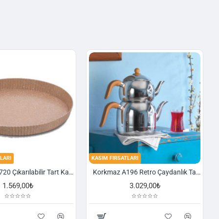
LARI
KASIM FIRSATLARI
Korkmaz A720 Çıkarılabilir Tart Kalıbı Granit 29,5 cm
Korkmaz A196 Retro Çaydanlık Takımı
1.569,00₺
3.029,00₺