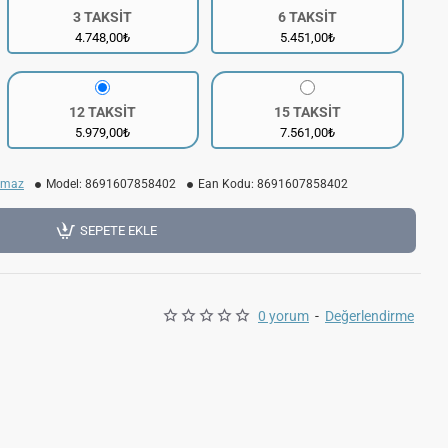
3 TAKSİT
6 TAKSİT
4.748,00₺
5.451,00₺
12 TAKSİT
15 TAKSİT
5.979,00₺
7.561,00₺
kmaz
Model:
8691607858402
Ean Kodu:
8691607858402
SEPETE EKLE
0 yorum
-
Değerlendirme