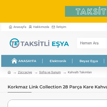
Anasayfa
Hakkımızda
İletişim
Hemen
Ara
ANASAYFA
Elektronik
Beyaz Eşya
home
Züccaciye
Sofra ve Sunum
Kahvaltı Takımları
Korkmaz Link Collection 28 Parça Kare Kahvalt