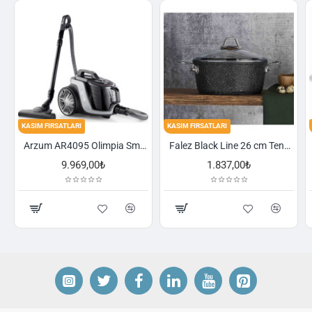
FIRSATLARI
KASIM FIRSATLARI
KASIM FIRSA
Arzum AR4095 Olimpia Smart Cyclone Filtreli Süpürge - Füme
Falez Black Line 26 cm Tencere
9.969,00₺
1.837,00₺