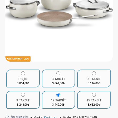
KASIM FIRSATLARI
PEŞİN
3 TAKSİT
6 TAKSİT
3.064,00₺
3.064,00₺
3.146,00₺
9 TAKSİT
12 TAKSİT
15 TAKSİT
3.248,00₺
3.449,00₺
3.652,00₺
ÖN SIPARIŞ
Marka:
Korkmaz
Model:
8691607026740