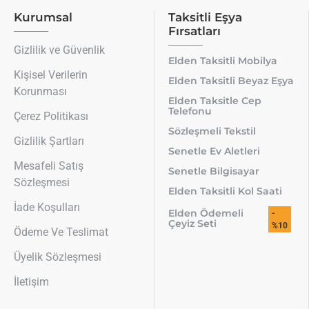
Kurumsal
Taksitli Eşya
Fırsatları
Gizlilik ve Güvenlik
Elden Taksitli Mobilya
Kişisel Verilerin
Elden Taksitli Beyaz Eşya
Korunması
Elden Taksitle Cep
Telefonu
Çerez Politikası
Sözleşmeli Tekstil
Gizlilik Şartları
Senetle Ev Aletleri
Mesafeli Satış
Senetle Bilgisayar
Sözleşmesi
Elden Taksitli Kol Saati
İade Koşulları
Elden Ödemeli
-
Çeyiz Seti
%10
Ödeme Ve Teslimat
Üyelik Sözleşmesi
İletişim