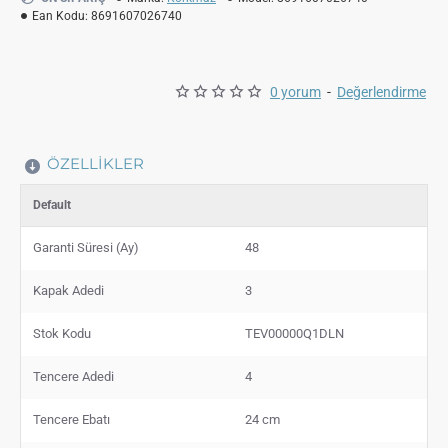
Ean Kodu:
8691607026740
0 yorum
-
Değerlendirme
ÖZELLIKLER
Default
Garanti Süresi (Ay)
48
Kapak Adedi
3
Stok Kodu
TEV00000Q1DLN
Tencere Adedi
4
Tencere Ebatı
24 cm