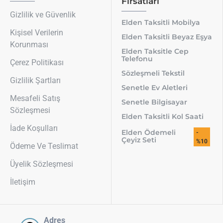
Fırsatları
Gizlilik ve Güvenlik
Elden Taksitli Mobilya
Kişisel Verilerin
Elden Taksitli Beyaz Eşya
Korunması
Elden Taksitle Cep
Telefonu
Çerez Politikası
Sözleşmeli Tekstil
Gizlilik Şartları
Senetle Ev Aletleri
Mesafeli Satış
Senetle Bilgisayar
Sözleşmesi
Elden Taksitli Kol Saati
İade Koşulları
Elden Ödemeli
-
Çeyiz Seti
%10
Ödeme Ve Teslimat
Üyelik Sözleşmesi
İletişim
Adres