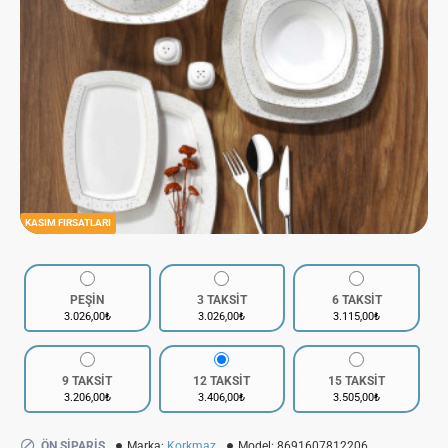
KASIM FIRSATLARI
PEŞİN
3 TAKSİT
6 TAKSİT
3.026,00₺
3.026,00₺
3.115,00₺
9 TAKSİT
12 TAKSİT
15 TAKSİT
3.206,00₺
3.406,00₺
3.505,00₺
ÖN SIPARIŞ
Marka:
Korkmaz
Model:
8691607812206