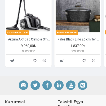
KASIM FIRSATLARI
KASIM FIRSATLARI
Arzum AR4095 Olimpia Smart Cyclone Filtreli Süpürge - Füme
Falez Black Line 26 cm Tencere
1.837,00₺
2.521,00₺
Kurumsal
Taksitli Eşya