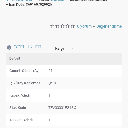
Ean Kodu:
8691607029925
0 yorum
-
Değerlendirme
ÖZELLIKLER
Default
Garanti Süresi (Ay)
24
İç Yüzey Kaplaması
Çelik
Kapak Adedi
1
Stok Kodu
TEV00001FG1SX
Tencere Adedi
1