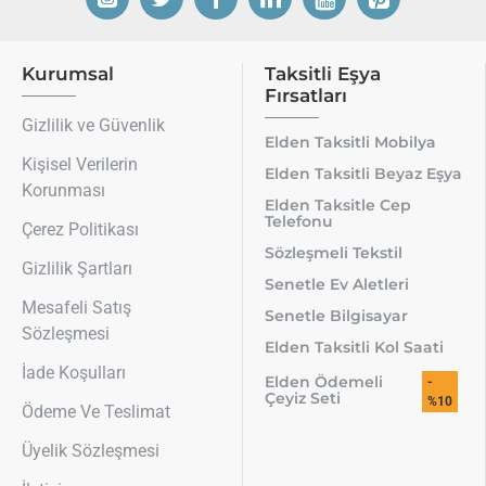
Kurumsal
Taksitli Eşya
Fırsatları
Gizlilik ve Güvenlik
Elden Taksitli Mobilya
Kişisel Verilerin
Elden Taksitli Beyaz Eşya
Korunması
Elden Taksitle Cep
Telefonu
Çerez Politikası
Sözleşmeli Tekstil
Gizlilik Şartları
Senetle Ev Aletleri
Mesafeli Satış
Senetle Bilgisayar
Sözleşmesi
Elden Taksitli Kol Saati
İade Koşulları
Elden Ödemeli
-
Çeyiz Seti
%10
Ödeme Ve Teslimat
Üyelik Sözleşmesi