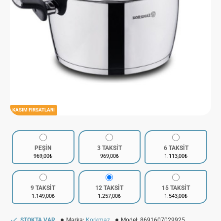
KASIM FIRSATLARI
PEŞİN
3 TAKSİT
6 TAKSİT
969,00₺
969,00₺
1.113,00₺
9 TAKSİT
12 TAKSİT
15 TAKSİT
1.149,00₺
1.257,00₺
1.543,00₺
STOKTA VAR
Marka:
Korkmaz
Model:
8691607029925