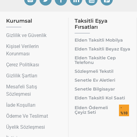
Kurumsal
Taksitli Eşya
Fırsatları
Gizlilik ve Güvenlik
Elden Taksitli Mobilya
Kişisel Verilerin
Elden Taksitli Beyaz Eşya
Korunması
Elden Taksitle Cep
Telefonu
Çerez Politikası
Sözleşmeli Tekstil
Gizlilik Şartları
Senetle Ev Aletleri
Mesafeli Satış
Senetle Bilgisayar
Sözleşmesi
Elden Taksitli Kol Saati
İade Koşulları
Elden Ödemeli
-
Çeyiz Seti
%10
Ödeme Ve Teslimat
Üyelik Sözleşmesi