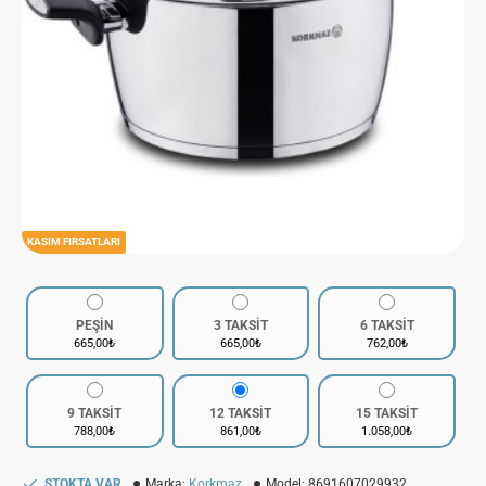
KASIM FIRSATLARI
PEŞİN
3 TAKSİT
6 TAKSİT
665,00₺
665,00₺
762,00₺
9 TAKSİT
12 TAKSİT
15 TAKSİT
788,00₺
861,00₺
1.058,00₺
STOKTA VAR
Marka:
Korkmaz
Model:
8691607029932