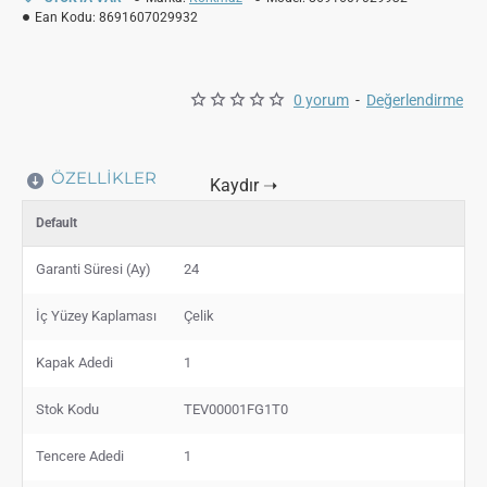
Ean Kodu:
8691607029932
0 yorum
-
Değerlendirme
ÖZELLIKLER
Default
Garanti Süresi (Ay)
24
İç Yüzey Kaplaması
Çelik
Kapak Adedi
1
Stok Kodu
TEV00001FG1T0
Tencere Adedi
1